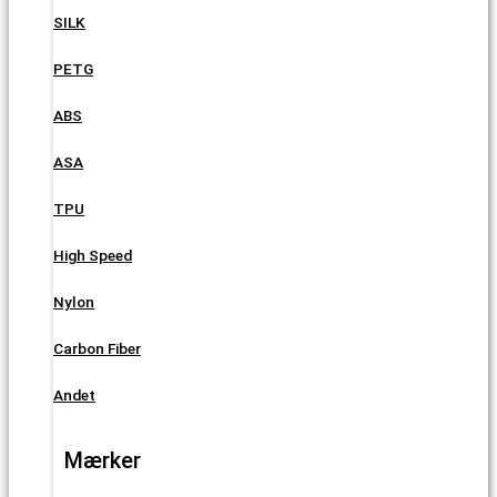
SILK
PETG
ABS
ASA
TPU
High Speed
Nylon
Carbon Fiber
Andet
Mærker