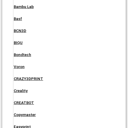
Bambu Lab
Basf
BCN3D
BIQU
Bondtech
Voron
CRAZY3DPRINT
Creality
CREATBOT
Copymaster
Easyprint