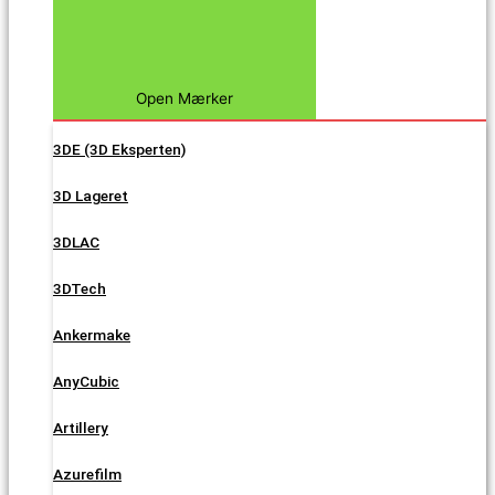
Open Mærker
3DE (3D Eksperten)
3D Lageret
3DLAC
3DTech
Ankermake
AnyCubic
Artillery
Azurefilm