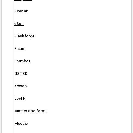
Einstar
eSun
Flashforge
Flsun
Formbot
GST3D
Kywoo
Loclik
Matter and form
Mosaic