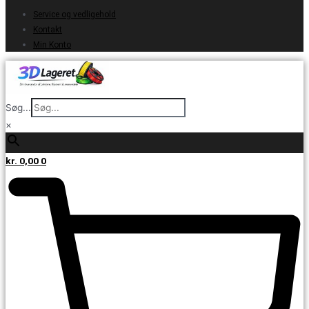
Service og vedligehold
Kontakt
Min Konto
Søg...
×
kr.
0,00
0