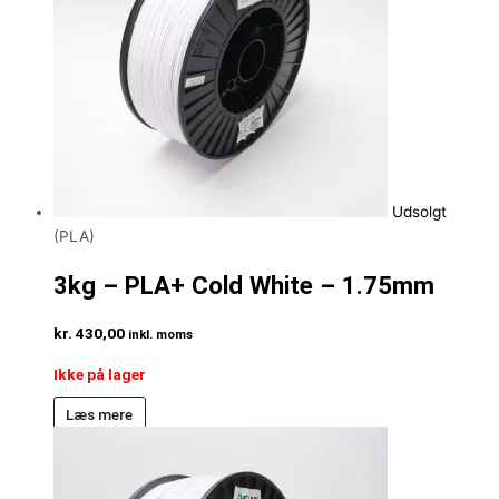
Udsolgt
(PLA)
3kg – PLA+ Cold White – 1.75mm
kr.
430,00
inkl. moms
Ikke på lager
Læs mere