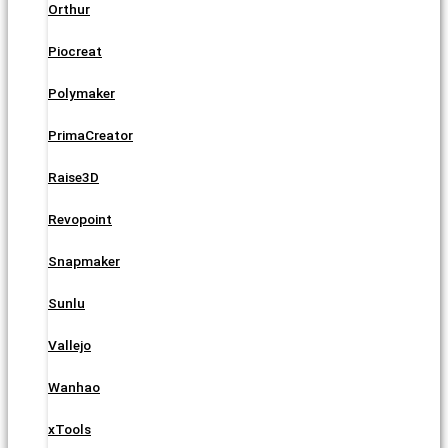
Orthur
Piocreat
Polymaker
PrimaCreator
Raise3D
Revopoint
Snapmaker
Sunlu
Vallejo
Wanhao
xTools