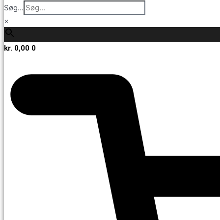
Søg...
×
kr.
0,00
0