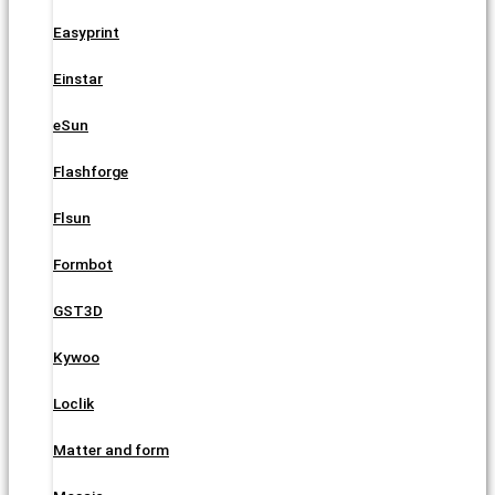
Easyprint
Einstar
eSun
Flashforge
Flsun
Formbot
GST3D
Kywoo
Loclik
Matter and form