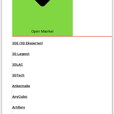
Open Mærker
3DE (3D Eksperten)
3D Lageret
3DLAC
3DTech
Ankermake
AnyCubic
Artillery