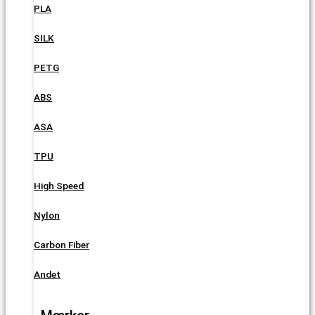
PLA
SILK
PETG
ABS
ASA
TPU
High Speed
Nylon
Carbon Fiber
Andet