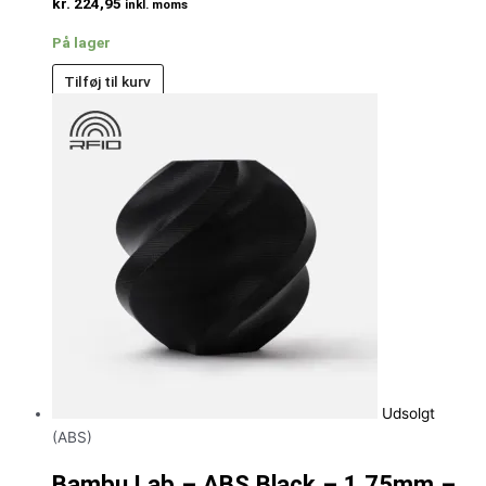
kr.
224,95
inkl. moms
På lager
Tilføj til kurv
Udsolgt
(ABS)
Bambu Lab – ABS Black – 1.75mm –