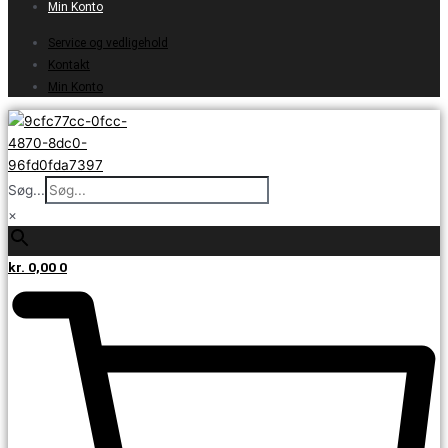
Min Konto
Service og vedligehold
Kontakt
Min Konto
Søg...
×
kr.
0,00
0