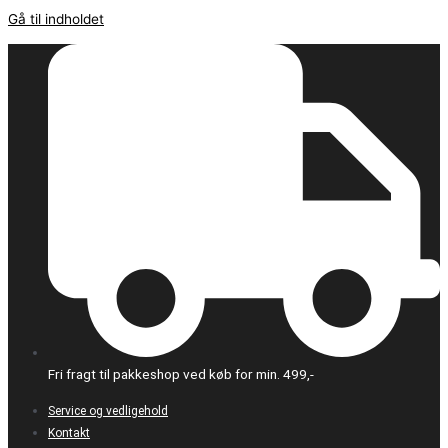
Gå til indholdet
Fri fragt til pakkeshop ved køb for min. 499,-
Service og vedligehold
Kontakt