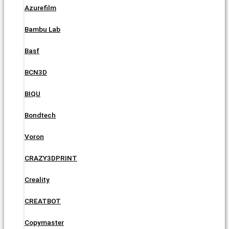
Azurefilm
Bambu Lab
Basf
BCN3D
BIQU
Bondtech
Voron
CRAZY3DPRINT
Creality
CREATBOT
Copymaster