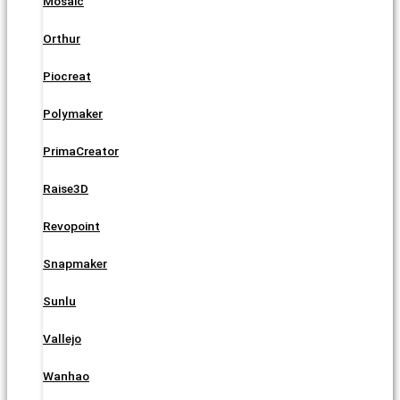
Mosaic
Orthur
Piocreat
Polymaker
PrimaCreator
Raise3D
Revopoint
Snapmaker
Sunlu
Vallejo
Wanhao