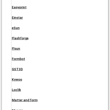
Easyprint
Einstar
eSun
Flashforge
Flsun
Formbot
GST3D
Kywoo
Loclik
Matter and form