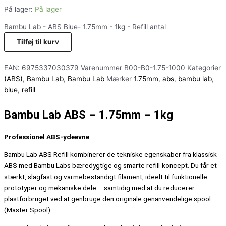
På lager:
På lager
Bambu Lab - ABS Blue- 1.75mm - 1kg - Refill antal
Tilføj til kurv
EAN:
6975337030379
Varenummer
B00-B0-1.75-1000
Kategorier
(ABS)
,
Bambu Lab
,
Bambu Lab
Mærker
1.75mm
,
abs
,
bambu lab
,
blue
,
refill
Bambu Lab ABS – 1.75mm – 1kg
Professionel ABS-ydeevne
Bambu Lab ABS Refill kombinerer de tekniske egenskaber fra klassisk
ABS med Bambu Labs bæredygtige og smarte refill-koncept. Du får et
stærkt, slagfast og varmebestandigt filament, ideelt til funktionelle
prototyper og mekaniske dele – samtidig med at du reducerer
plastforbruget ved at genbruge den originale genanvendelige spool
(Master Spool).