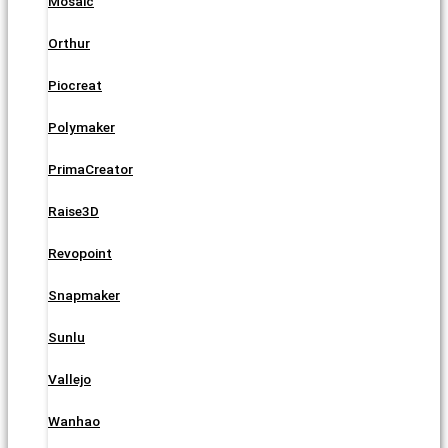
Mosaic
Orthur
Piocreat
Polymaker
PrimaCreator
Raise3D
Revopoint
Snapmaker
Sunlu
Vallejo
Wanhao