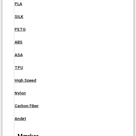
PLA
SILK
PETG
ABS
ASA
TPU
High Speed
Nylon
Carbon Fiber
Andet