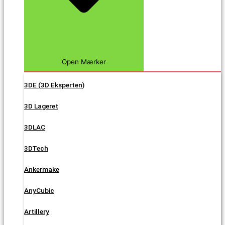
Open Mærker
3DE (3D Eksperten)
3D Lageret
3DLAC
3DTech
Ankermake
AnyCubic
Artillery