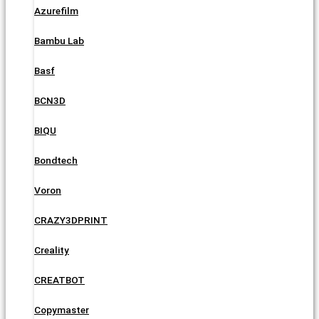
Azurefilm
Bambu Lab
Basf
BCN3D
BIQU
Bondtech
Voron
CRAZY3DPRINT
Creality
CREATBOT
Copymaster