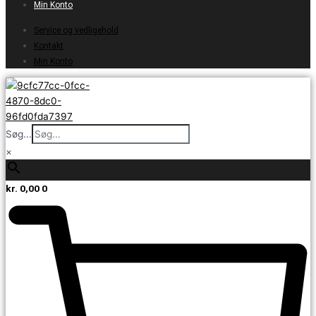
Min Konto
Service og vedligehold
Kontakt
Min Konto
Søg...
×
kr.
0,00
0