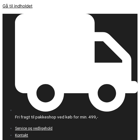
Gå til indholdet
Fri fragt til pakkeshop ved køb for min. 499,-
Service og vedligehold
Kontakt