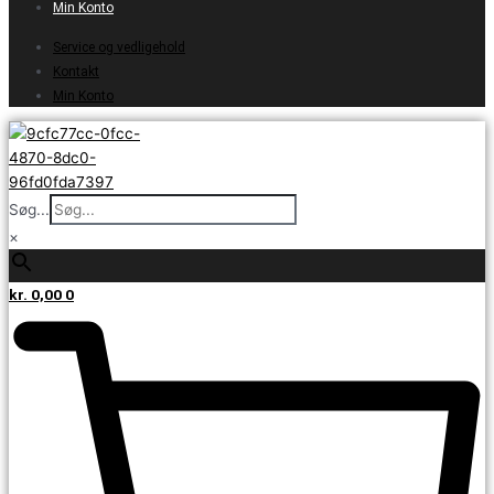
Min Konto
Service og vedligehold
Kontakt
Min Konto
Søg...
×
kr.
0,00
0