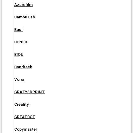
Azurefilm
Bambu Lab
Basf
BCN3D
BIQU
Bondtech
Voron
CRAZY3DPRINT
Creality
CREATBOT
Copymaster