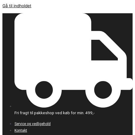
Gå til indholdet
Fri fragt til pakkeshop ved køb for min. 499,-
Service og vedligehold
Kontakt