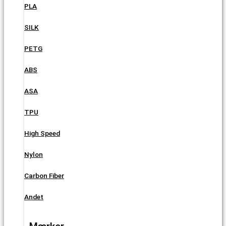
PLA
SILK
PETG
ABS
ASA
TPU
High Speed
Nylon
Carbon Fiber
Andet