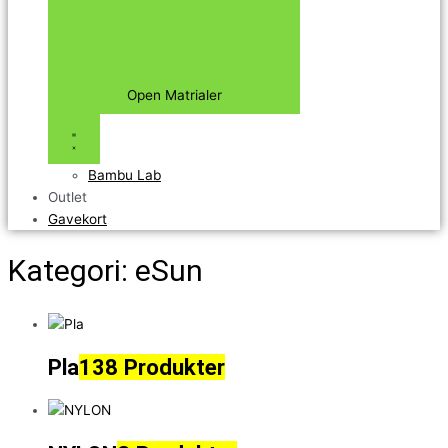
Open Matrialer
Bambu Lab
Outlet
Gavekort
Kategori: eSun
Pla
138 Produkter