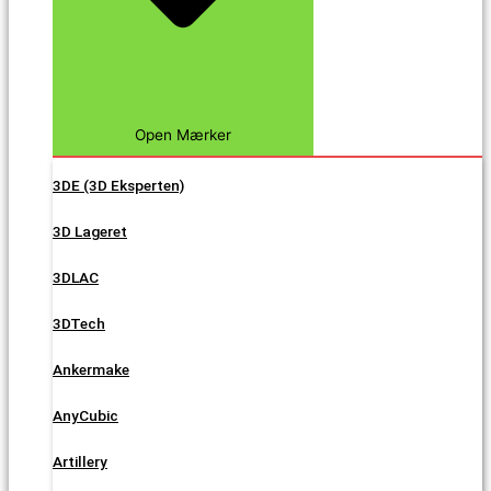
Open Mærker
3DE (3D Eksperten)
3D Lageret
3DLAC
3DTech
Ankermake
AnyCubic
Artillery