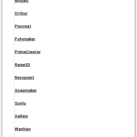
Mosaic
Orthur
Piocreat
Polymaker
PrimaCreator
Raise3D
Revopoint
Snapmaker
Sunlu
Vallejo
Wanhao