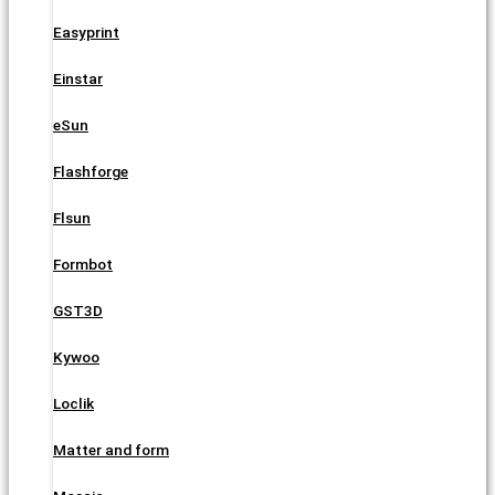
Easyprint
Einstar
eSun
Flashforge
Flsun
Formbot
GST3D
Kywoo
Loclik
Matter and form