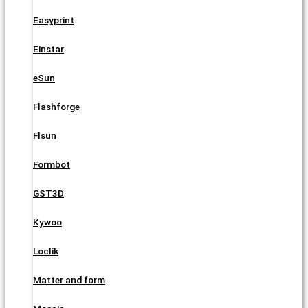
Easyprint
Einstar
eSun
Flashforge
Flsun
Formbot
GST3D
Kywoo
Loclik
Matter and form