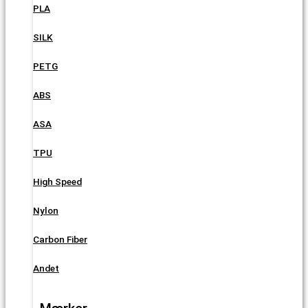
PLA
SILK
PETG
ABS
ASA
TPU
High Speed
Nylon
Carbon Fiber
Andet