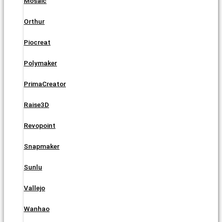
Mosaic
Orthur
Piocreat
Polymaker
PrimaCreator
Raise3D
Revopoint
Snapmaker
Sunlu
Vallejo
Wanhao