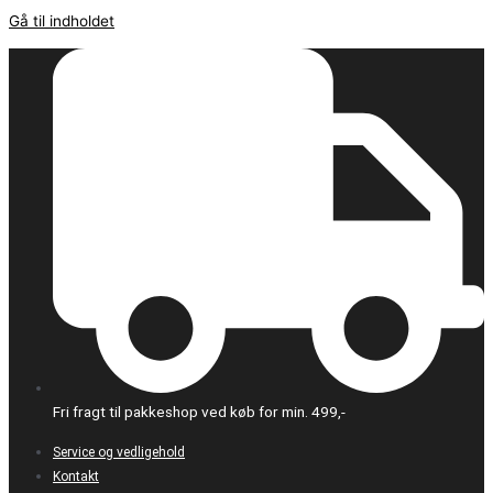
Gå til indholdet
Fri fragt til pakkeshop ved køb for min. 499,-
Service og vedligehold
Kontakt