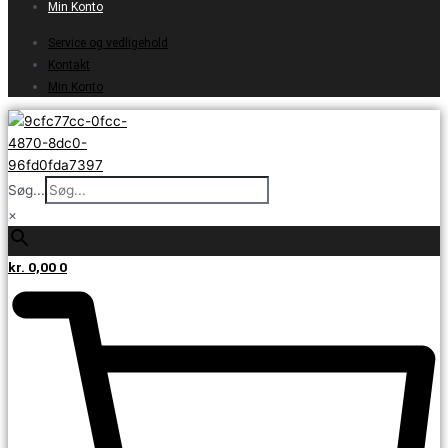
Min Konto
Service og vedligehold
Kontakt
Min Konto
Søg...
×
kr.
0,00
0