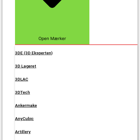
Open Mærker
3DE (3D Eksperten)
3D Lageret
3DLAC
3DTech
Ankermake
AnyCubic
Artillery