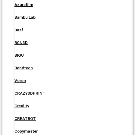
Azurefilm
Bambu Lab
Basf
BCN3D
BIQU
Bondtech
Voron
CRAZY3DPRINT
Creality
CREATBOT
Copymaster