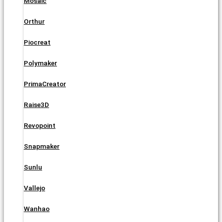
Mosaic
Orthur
Piocreat
Polymaker
PrimaCreator
Raise3D
Revopoint
Snapmaker
Sunlu
Vallejo
Wanhao