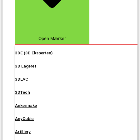
Open Mærker
3DE (3D Eksperten)
3D Lageret
3DLAC
3DTech
Ankermake
AnyCubic
Artillery