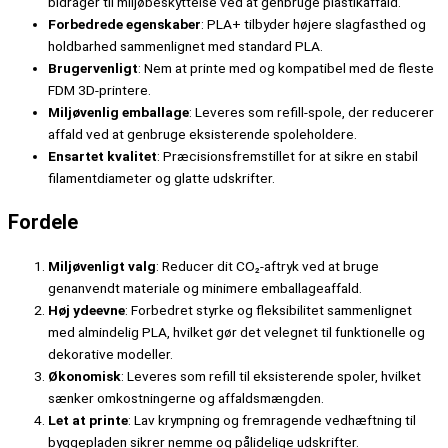
bidrager til miljøbeskyttelse ved at genbruge plastikaffald.
Forbedrede egenskaber
: PLA+ tilbyder højere slagfasthed og
holdbarhed sammenlignet med standard PLA.
Brugervenligt
: Nem at printe med og kompatibel med de fleste
FDM 3D-printere.
Miljøvenlig emballage
: Leveres som refill-spole, der reducerer
affald ved at genbruge eksisterende spoleholdere.
Ensartet kvalitet
: Præcisionsfremstillet for at sikre en stabil
filamentdiameter og glatte udskrifter.
Fordele
Miljøvenligt valg
: Reducer dit CO₂-aftryk ved at bruge
genanvendt materiale og minimere emballageaffald.
Høj ydeevne
: Forbedret styrke og fleksibilitet sammenlignet
med almindelig PLA, hvilket gør det velegnet til funktionelle og
dekorative modeller.
Økonomisk
: Leveres som refill til eksisterende spoler, hvilket
sænker omkostningerne og affaldsmængden.
Let at printe
: Lav krympning og fremragende vedhæftning til
byggepladen sikrer nemme og pålidelige udskrifter.