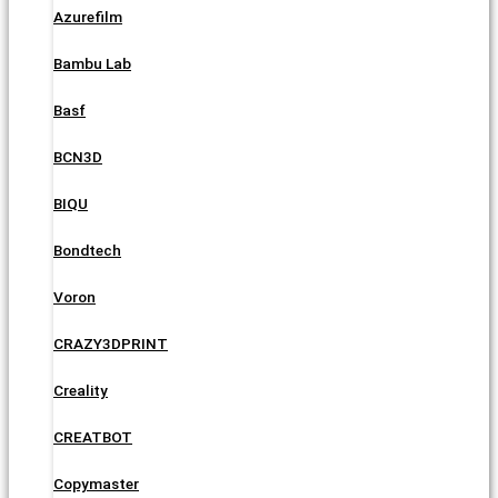
Azurefilm
Bambu Lab
Basf
BCN3D
BIQU
Bondtech
Voron
CRAZY3DPRINT
Creality
CREATBOT
Copymaster