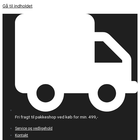
Gå til indholdet
Fri fragt til pakkeshop ved køb for min. 499,-
Service og vedligehold
Kontakt