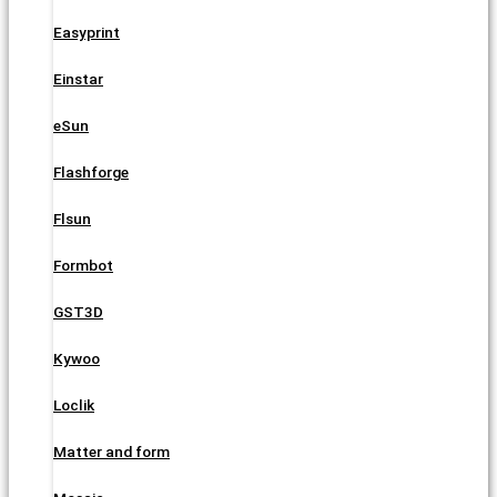
Easyprint
Einstar
eSun
Flashforge
Flsun
Formbot
GST3D
Kywoo
Loclik
Matter and form