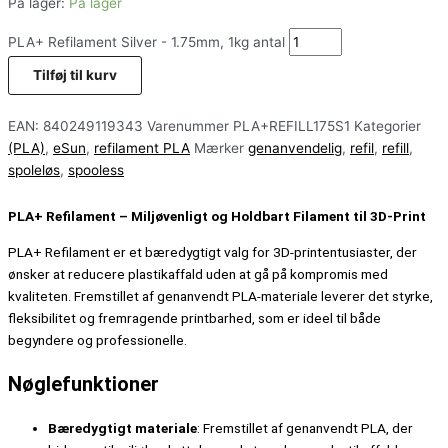
På lager:
På lager
PLA+ Refilament Silver - 1.75mm, 1kg antal
Tilføj til kurv
EAN:
840249119343
Varenummer
PLA+REFILL175S1
Kategorier
(PLA)
,
eSun
,
refilament PLA
Mærker
genanvendelig
,
refil
,
refill
,
spoleløs
,
spooless
PLA+ Refilament – Miljøvenligt og Holdbart Filament til 3D-Print
PLA+ Refilament er et bæredygtigt valg for 3D-printentusiaster, der
ønsker at reducere plastikaffald uden at gå på kompromis med
kvaliteten. Fremstillet af genanvendt PLA-materiale leverer det styrke,
fleksibilitet og fremragende printbarhed, som er ideel til både
begyndere og professionelle.
Nøglefunktioner
Bæredygtigt materiale
: Fremstillet af genanvendt PLA, der