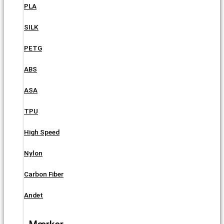
PLA
SILK
PETG
ABS
ASA
TPU
High Speed
Nylon
Carbon Fiber
Andet