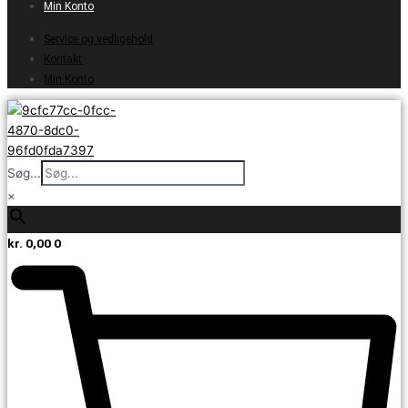
Min Konto
Service og vedligehold
Kontakt
Min Konto
Søg...
×
kr.
0,00
0