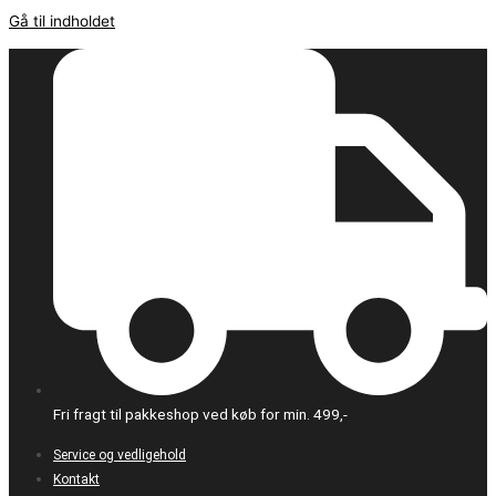
Gå til indholdet
Fri fragt til pakkeshop ved køb for min. 499,-
Service og vedligehold
Kontakt