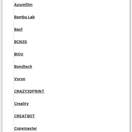
Azurefilm
Bambu Lab
Basf
BCN3D
BIQU
Bondtech
Voron
CRAZY3DPRINT
Creality
CREATBOT
Copymaster