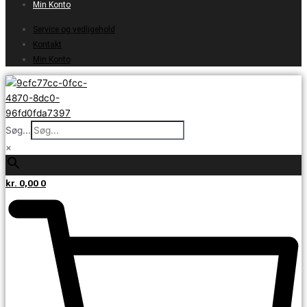
Min Konto
Service og vedligehold
Kontakt
Min Konto
Søg...
×
kr.
0,00
0