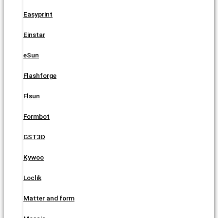
Easyprint
Einstar
eSun
Flashforge
Flsun
Formbot
GST3D
Kywoo
Loclik
Matter and form