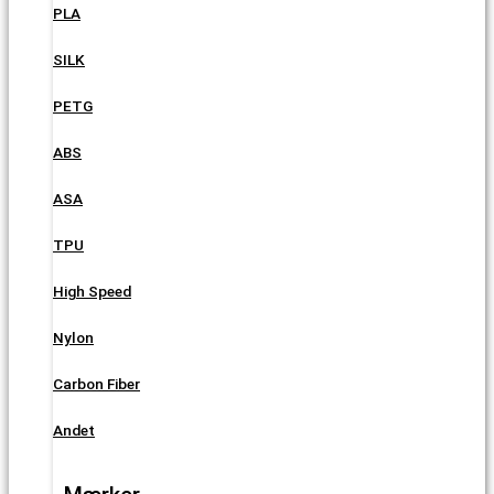
PLA
SILK
PETG
ABS
ASA
TPU
High Speed
Nylon
Carbon Fiber
Andet