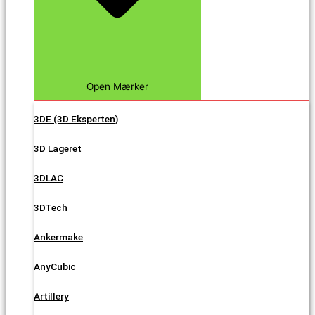
Open Mærker
3DE (3D Eksperten)
3D Lageret
3DLAC
3DTech
Ankermake
AnyCubic
Artillery