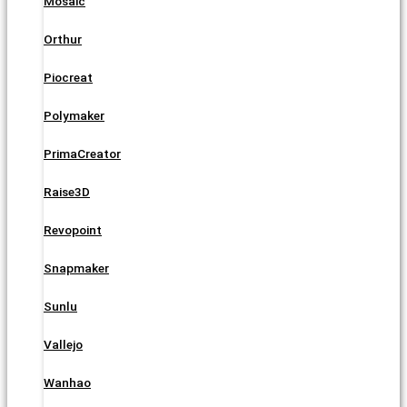
Mosaic
Orthur
Piocreat
Polymaker
PrimaCreator
Raise3D
Revopoint
Snapmaker
Sunlu
Vallejo
Wanhao