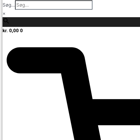
Søg...
×
kr.
0,00
0