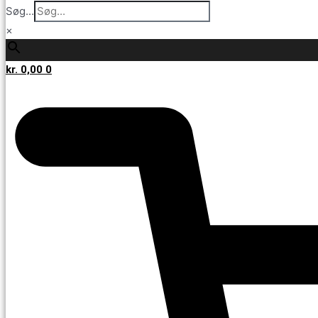
Søg...
×
kr.
0,00
0