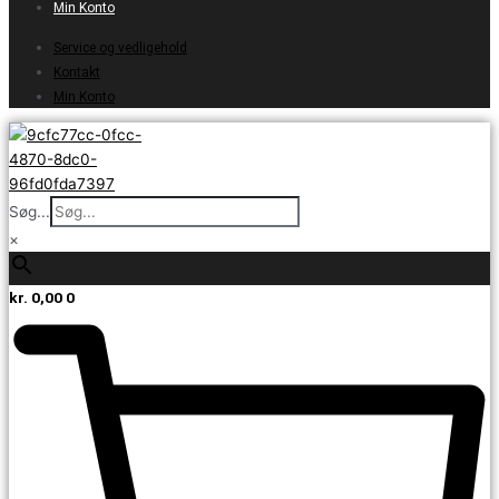
Min Konto
Service og vedligehold
Kontakt
Min Konto
Søg...
×
kr.
0,00
0