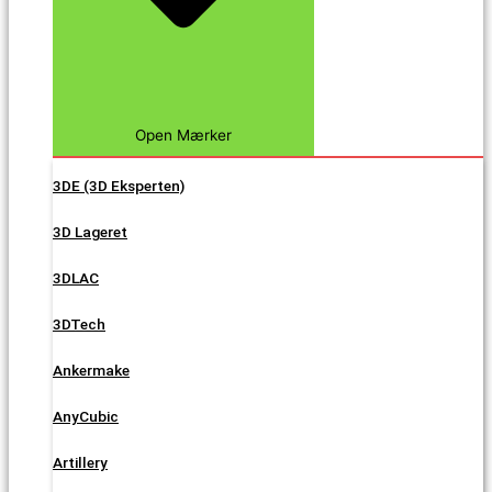
Open Mærker
3DE (3D Eksperten)
3D Lageret
3DLAC
3DTech
Ankermake
AnyCubic
Artillery