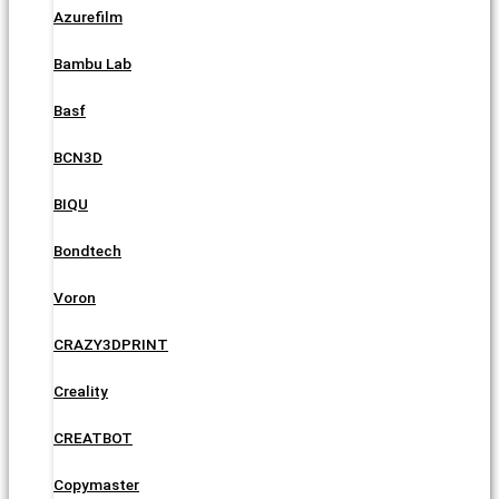
Azurefilm
Bambu Lab
Basf
BCN3D
BIQU
Bondtech
Voron
CRAZY3DPRINT
Creality
CREATBOT
Copymaster