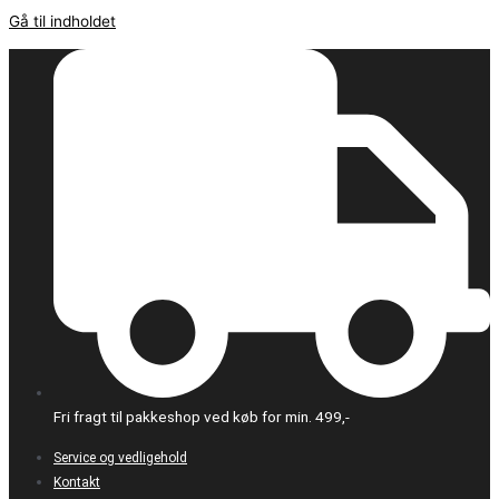
Gå til indholdet
Fri fragt til pakkeshop ved køb for min. 499,-
Service og vedligehold
Kontakt