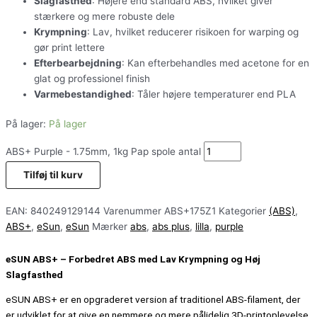
Slagfasthed
: Højere end standard ABS, hvilket giver
stærkere og mere robuste dele
Krympning
: Lav, hvilket reducerer risikoen for warping og
gør print lettere
Efterbearbejdning
: Kan efterbehandles med acetone for en
glat og professionel finish
Varmebestandighed
: Tåler højere temperaturer end PLA
På lager:
På lager
ABS+ Purple - 1.75mm, 1kg Pap spole antal
Tilføj til kurv
EAN:
840249129144
Varenummer
ABS+175Z1
Kategorier
(ABS)
,
ABS+
,
eSun
,
eSun
Mærker
abs
,
abs plus
,
lilla
,
purple
eSUN ABS+ – Forbedret ABS med Lav Krympning og Høj
Slagfasthed
eSUN ABS+ er en opgraderet version af traditionel ABS-filament, der
er udviklet for at give en nemmere og mere pålidelig 3D-printoplevelse.