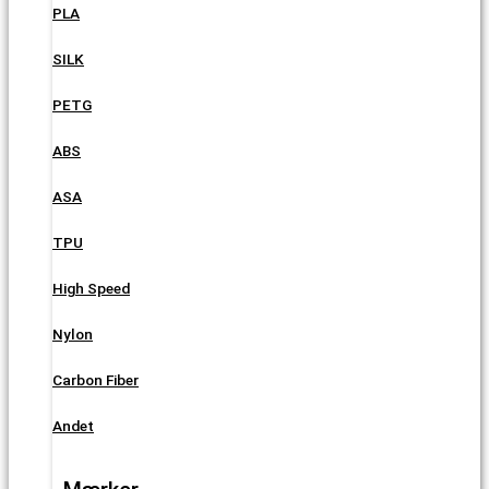
PLA
SILK
PETG
ABS
ASA
TPU
High Speed
Nylon
Carbon Fiber
Andet