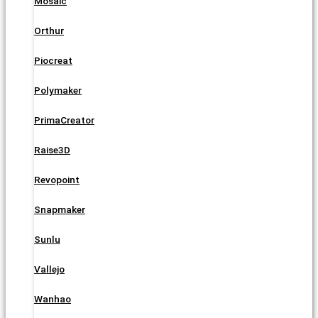
Mosaic
Orthur
Piocreat
Polymaker
PrimaCreator
Raise3D
Revopoint
Snapmaker
Sunlu
Vallejo
Wanhao