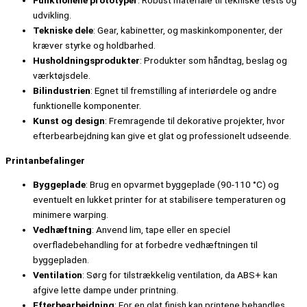
Funktionelle prototyper
: Robust materiale til tekniske tests og
udvikling.
Tekniske dele
: Gear, kabinetter, og maskinkomponenter, der
kræver styrke og holdbarhed.
Husholdningsprodukter
: Produkter som håndtag, beslag og
værktøjsdele.
Bilindustrien
: Egnet til fremstilling af interiørdele og andre
funktionelle komponenter.
Kunst og design
: Fremragende til dekorative projekter, hvor
efterbearbejdning kan give et glat og professionelt udseende.
Printanbefalinger
Byggeplade
: Brug en opvarmet byggeplade (90-110 °C) og
eventuelt en lukket printer for at stabilisere temperaturen og
minimere warping.
Vedhæftning
: Anvend lim, tape eller en speciel
overfladebehandling for at forbedre vedhæftningen til
byggepladen.
Ventilation
: Sørg for tilstrækkelig ventilation, da ABS+ kan
afgive lette dampe under printning.
Efterbearbejdning
: For en glat finish kan printene behandles