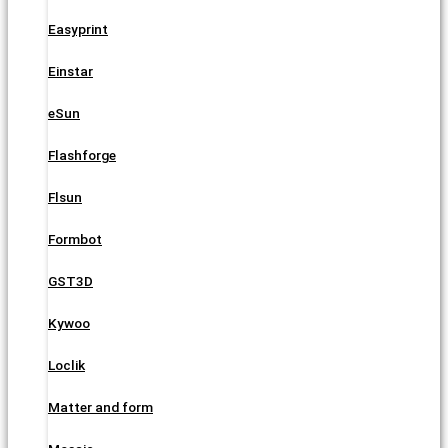
Easyprint
Einstar
eSun
Flashforge
Flsun
Formbot
GST3D
Kywoo
Loclik
Matter and form