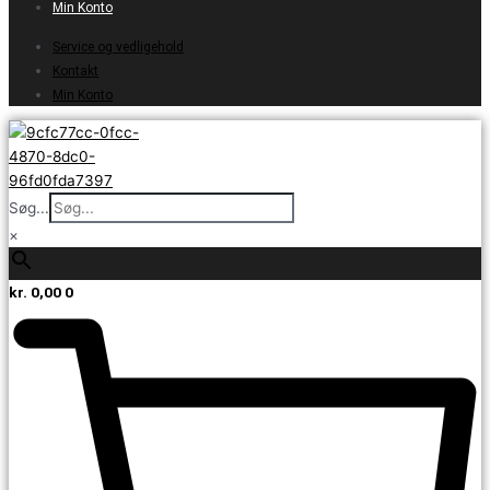
Min Konto
Service og vedligehold
Kontakt
Min Konto
Søg...
×
kr.
0,00
0