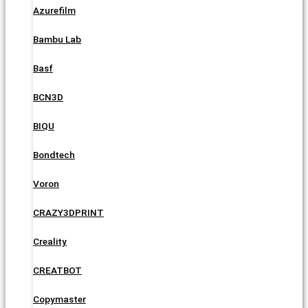
Azurefilm
Bambu Lab
Basf
BCN3D
BIQU
Bondtech
Voron
CRAZY3DPRINT
Creality
CREATBOT
Copymaster