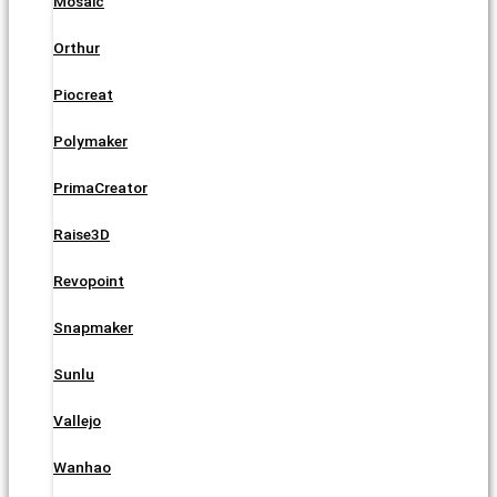
Mosaic
Orthur
Piocreat
Polymaker
PrimaCreator
Raise3D
Revopoint
Snapmaker
Sunlu
Vallejo
Wanhao