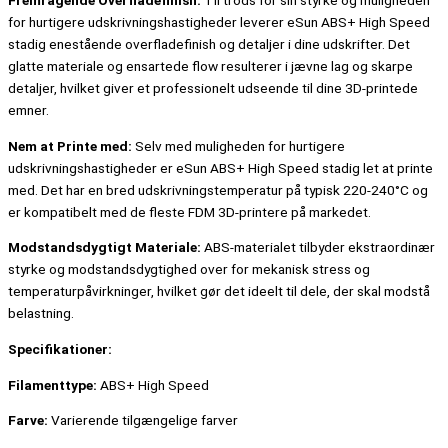
Fremragende Overfladefinish:
Til trods for sin styrke og muligheden
for hurtigere udskrivningshastigheder leverer eSun ABS+ High Speed
stadig enestående overfladefinish og detaljer i dine udskrifter. Det
glatte materiale og ensartede flow resulterer i jævne lag og skarpe
detaljer, hvilket giver et professionelt udseende til dine 3D-printede
emner.
Nem at Printe med:
Selv med muligheden for hurtigere
udskrivningshastigheder er eSun ABS+ High Speed stadig let at printe
med. Det har en bred udskrivningstemperatur på typisk 220-240°C og
er kompatibelt med de fleste FDM 3D-printere på markedet.
Modstandsdygtigt Materiale:
ABS-materialet tilbyder ekstraordinær
styrke og modstandsdygtighed over for mekanisk stress og
temperaturpåvirkninger, hvilket gør det ideelt til dele, der skal modstå
belastning.
Specifikationer:
Filamenttype:
ABS+ High Speed
Farve:
Varierende tilgængelige farver