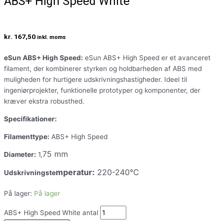
ABS+ High Speed White
kr.
167,50
inkl. moms
eSun ABS+ High Speed:
eSun ABS+ High Speed er et avanceret
filament, der kombinerer styrken og holdbarheden af ABS med
muligheden for hurtigere udskrivningshastigheder. Ideel til
ingeniørprojekter, funktionelle prototyper og komponenter, der
kræver ekstra robusthed.
Specifikationer:
Filamenttype:
ABS+ High Speed
75 mm
Diameter:
1,
mperatur:
220-240°C
Udskrivningste
På lager:
På lager
ABS+ High Speed White antal