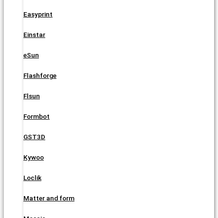
Easyprint
Einstar
eSun
Flashforge
Flsun
Formbot
GST3D
Kywoo
Loclik
Matter and form