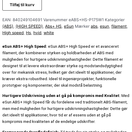
Tilføj til kurv
EAN:
840249104691
Varenummer
eABS+HS-P175W1
Kategorier
(ABS)
,
(HIGH SPEED)
,
Abs+ HS
,
eSun
Mærker
abs
,
esun
,
filament
,
High speed
,
Hs
,
hvid
,
white
eSun ABS+ High Speed:
eSun ABS+ High Speed er et avanceret
filament, der kombinerer styrken og holdbarheden af ABS med
muligheden for hurtigere udskrivningshastigheder. Dette filament er
designet til at levere ekstraordinær styrke og modstandsdygtighed
over for mekanisk stress, hvilket gør det ideelt til applikationer, der
kræver ekstra robusthed. Ideel til ingeniørprojekter, funktionelle
prototyper og komponenter, der skal modstå belastning.
Hurtigere Udskrivning uden at gå på kompromis med Kvalitet:
Med
eSun ABS+ High Speed får du fordelene ved traditionelt ABS-filament,
men med muligheden for hurtigere udskrivningshastigheder. Dette gør
det ideelt til applikationer, hvor tid er af essens uden at gå på
kompromis med kvaliteten af de endelige udskrifter.