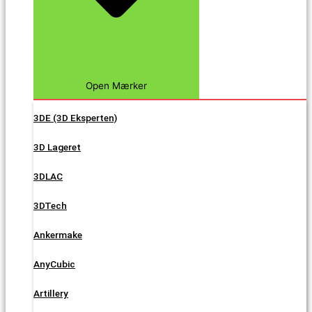
Open Mærker
3DE (3D Eksperten)
3D Lageret
3DLAC
3DTech
Ankermake
AnyCubic
Artillery