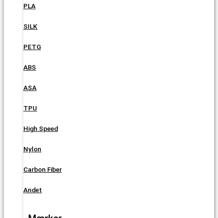
PLA
SILK
PETG
ABS
ASA
TPU
High Speed
Nylon
Carbon Fiber
Andet