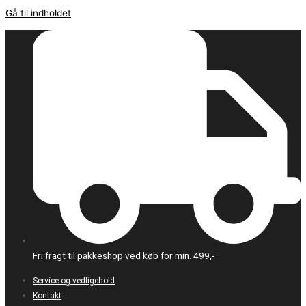
Gå til indholdet
Fri fragt til pakkeshop ved køb for min. 499,-
Service og vedligehold
Kontakt