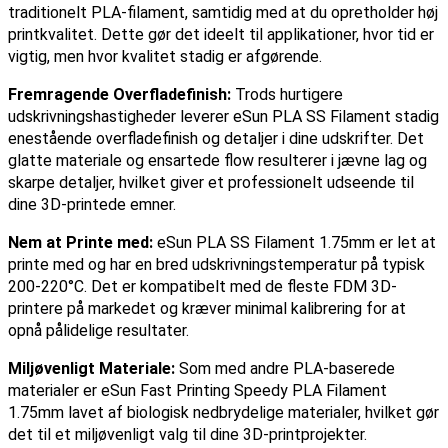
traditionelt PLA-filament, samtidig med at du opretholder høj
printkvalitet. Dette gør det ideelt til applikationer, hvor tid er
vigtig, men hvor kvalitet stadig er afgørende.
Fremragende Overfladefinish:
Trods hurtigere
udskrivningshastigheder leverer eSun PLA SS Filament stadig
enestående overfladefinish og detaljer i dine udskrifter. Det
glatte materiale og ensartede flow resulterer i jævne lag og
skarpe detaljer, hvilket giver et professionelt udseende til
dine 3D-printede emner.
Nem at Printe med:
eSun PLA SS Filament 1.75mm er let at
printe med og har en bred udskrivningstemperatur på typisk
200-220°C. Det er kompatibelt med de fleste FDM 3D-
printere på markedet og kræver minimal kalibrering for at
opnå pålidelige resultater.
Miljøvenligt Materiale:
Som med andre PLA-baserede
materialer er eSun Fast Printing Speedy PLA Filament
1.75mm lavet af biologisk nedbrydelige materialer, hvilket gør
det til et miljøvenligt valg til dine 3D-printprojekter.