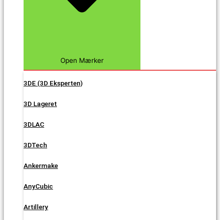
Open Mærker
3DE (3D Eksperten)
3D Lageret
3DLAC
3DTech
Ankermake
AnyCubic
Artillery