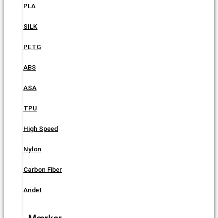
PLA
SILK
PETG
ABS
ASA
TPU
High Speed
Nylon
Carbon Fiber
Andet