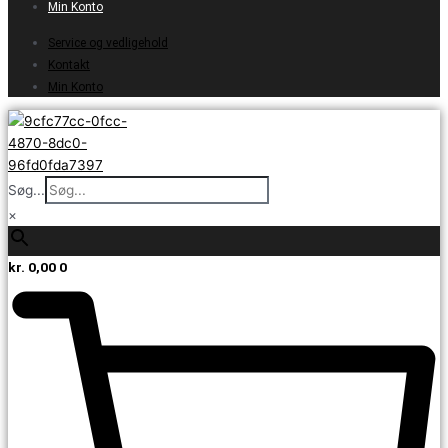
Min Konto
Service og vedligehold
Kontakt
Min Konto
Søg...
×
kr.
0,00
0