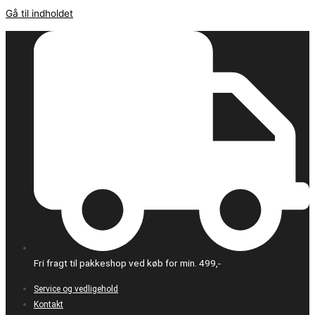
Gå til indholdet
Fri fragt til pakkeshop ved køb for min. 499,-
Service og vedligehold
Kontakt