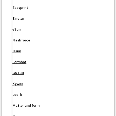
Easyprint
Einstar
eSun
Flashforge
Flsun
Formbot
GST3D
Kywoo
Loclik
Matter and form