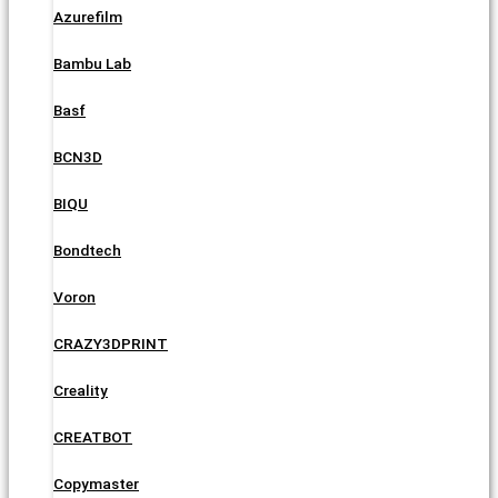
Azurefilm
Bambu Lab
Basf
BCN3D
BIQU
Bondtech
Voron
CRAZY3DPRINT
Creality
CREATBOT
Copymaster