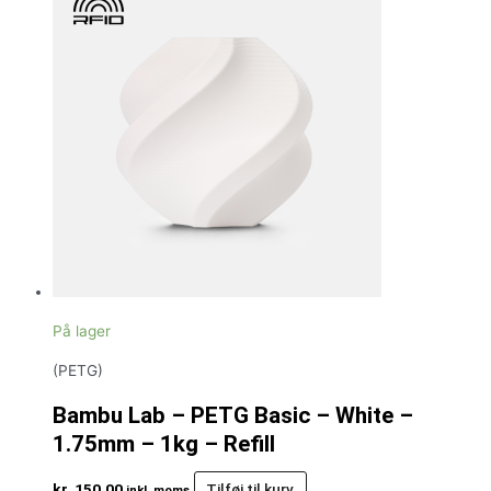
På lager
(PETG)
Bambu Lab – PETG Basic – White –
1.75mm – 1kg – Refill
kr.
150,00
Tilføj til kurv
inkl. moms