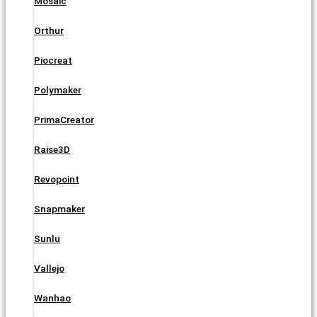
Mosaic
Orthur
Piocreat
Polymaker
PrimaCreator
Raise3D
Revopoint
Snapmaker
Sunlu
Vallejo
Wanhao