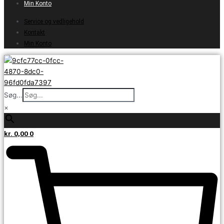
Min Konto
Service og vedligehold
Kontakt
Min Konto
Søg...
×
kr.
0,00
0