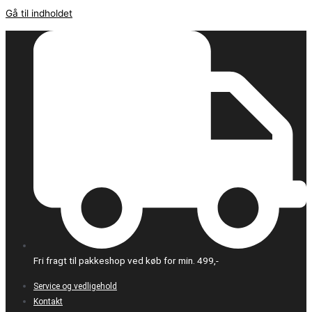
Gå til indholdet
Fri fragt til pakkeshop ved køb for min. 499,-
Service og vedligehold
Kontakt