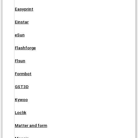
Easyprint
Einstar
eSun
Flashforge
Flsun
Formbot
GST3D
Kywoo
Loclik
Matter and form