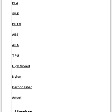
PLA
SILK
PETG
ABS
ASA
TPU
High Speed
Nylon
Carbon Fiber
Andet