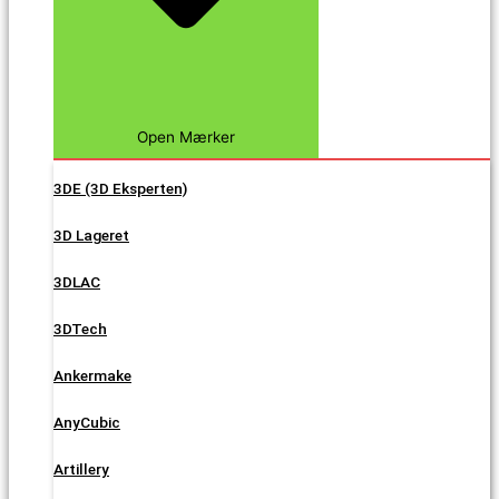
Open Mærker
3DE (3D Eksperten)
3D Lageret
3DLAC
3DTech
Ankermake
AnyCubic
Artillery