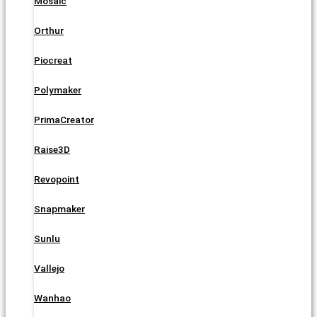
Mosaic
Orthur
Piocreat
Polymaker
PrimaCreator
Raise3D
Revopoint
Snapmaker
Sunlu
Vallejo
Wanhao