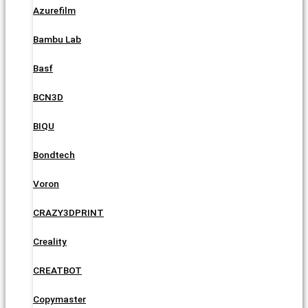
Azurefilm
Bambu Lab
Basf
BCN3D
BIQU
Bondtech
Voron
CRAZY3DPRINT
Creality
CREATBOT
Copymaster