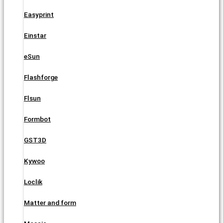
Easyprint
Einstar
eSun
Flashforge
Flsun
Formbot
GST3D
Kywoo
Loclik
Matter and form