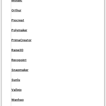
Mosaic
Orthur
Piocreat
Polymaker
PrimaCreator
Raise3D
Revopoint
Snapmaker
Sunlu
Vallejo
Wanhao