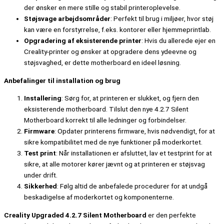
der ønsker en mere stille og stabil printeroplevelse.
Støjsvage arbejdsområder
: Perfekt til brug i miljøer, hvor støj
kan være en forstyrrelse, f.eks. kontorer eller hjemmeprintlab.
Opgradering af eksisterende printer
: Hvis du allerede ejer en
Creality-printer og ønsker at opgradere dens ydeevne og
støjsvaghed, er dette motherboard en ideel løsning.
Anbefalinger til installation og brug
Installering
: Sørg for, at printeren er slukket, og fjern den
eksisterende motherboard. Tilslut den nye 4.2.7 Silent
Motherboard korrekt til alle ledninger og forbindelser.
Firmware
: Opdater printerens firmware, hvis nødvendigt, for at
sikre kompatibilitet med de nye funktioner på moderkortet.
Test print
: Når installationen er afsluttet, lav et testprint for at
sikre, at alle motorer kører jævnt og at printeren er støjsvag
under drift.
Sikkerhed
: Følg altid de anbefalede procedurer for at undgå
beskadigelse af moderkortet og komponenterne.
Creality Upgraded 4.2.7 Silent Motherboard
er den perfekte