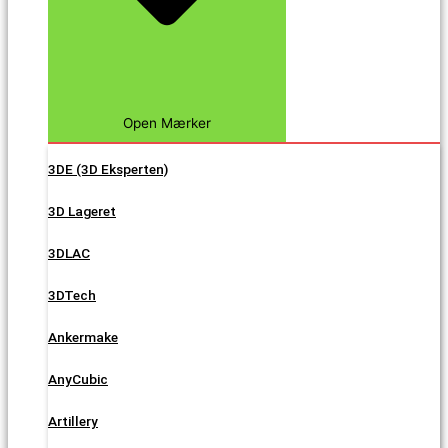
Open Mærker
3DE (3D Eksperten)
3D Lageret
3DLAC
3DTech
Ankermake
AnyCubic
Artillery