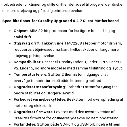
forbedrede funktioner og stille drift er den ideel til brugere, der ønsker
en mere støjsvag og pålidelig printeroplevelse.
Specifikationer for Creality Upgraded 4.2.7 Silent Motherboard
Chipset
: ARM 32-bit processor for hurtigere behandling og
stabil drift.
Støjsvag drift
: Takket være TMC2208 stepper motor drivers,
reduceres støjniveauet markant, hvilket skaber en langt mere
støjsvag printoplevelse.
Kompatibilitet
: Passer til Creality Ender 3, Ender 3 Pro, Ender 3
V2, Ender 5, og andre modeller med samme tilslutning og layout.
Temperaturfølere
: Støtter 2 thermistor indgange til at
overvåge temperaturen på både hotend og hotbed.
Opgraderet strømforsyning
: Forbedret strømforsyning for
bedre stabilitet og længere levetid.
Forbedret varmebeskyttelse
: Beskytter mod overophedning af
motorer og elektronik.
Opgraderet firmware
: Leveres med den nyeste version af
Creality’s firmware for optimeret ydeevne og nem opdatering.
Forbindelse
: Støtter både SD-kort og USB-forbindelse til nem