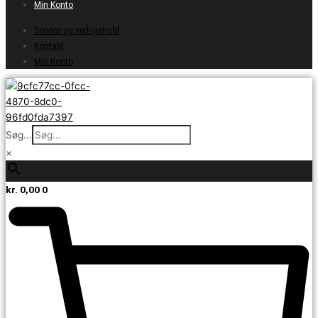
Min Konto
Service og vedligehold
Kontakt
Min Konto
Søg...
×
kr.
0,00
0