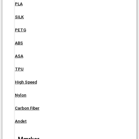
PLA
SILK
PETG
ABS
ASA
TPU
High Speed
Nylon
Carbon Fiber
Andet