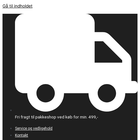
Gå til indholdet
Fri fragt til pakkeshop ved køb for min. 499,-
Service og vedligehold
Kontakt