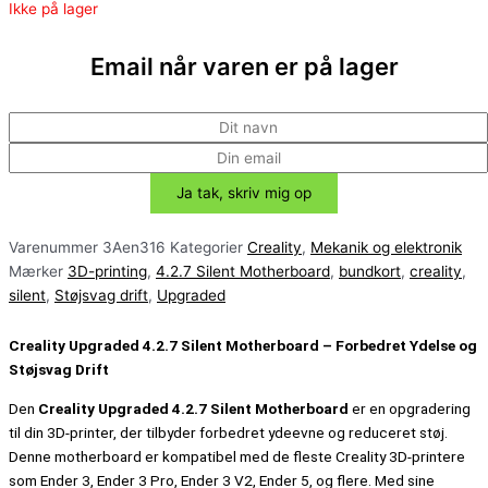
Ikke på lager
Email når varen er på lager
Varenummer
3Aen316
Kategorier
Creality
,
Mekanik og elektronik
Mærker
3D-printing
,
4.2.7 Silent Motherboard
,
bundkort
,
creality
,
silent
,
Støjsvag drift
,
Upgraded
Creality Upgraded 4.2.7 Silent Motherboard – Forbedret Ydelse og
Støjsvag Drift
Den
Creality Upgraded 4.2.7 Silent Motherboard
er en opgradering
til din 3D-printer, der tilbyder forbedret ydeevne og reduceret støj.
Denne motherboard er kompatibel med de fleste Creality 3D-printere
som Ender 3, Ender 3 Pro, Ender 3 V2, Ender 5, og flere. Med sine