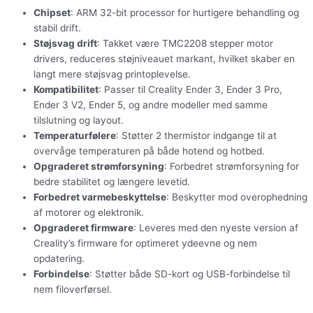
Chipset
: ARM 32-bit processor for hurtigere behandling og
stabil drift.
Støjsvag drift
: Takket være TMC2208 stepper motor
drivers, reduceres støjniveauet markant, hvilket skaber en
langt mere støjsvag printoplevelse.
Kompatibilitet
: Passer til Creality Ender 3, Ender 3 Pro,
Ender 3 V2, Ender 5, og andre modeller med samme
tilslutning og layout.
Temperaturfølere
: Støtter 2 thermistor indgange til at
overvåge temperaturen på både hotend og hotbed.
Opgraderet strømforsyning
: Forbedret strømforsyning for
bedre stabilitet og længere levetid.
Forbedret varmebeskyttelse
: Beskytter mod overophedning
af motorer og elektronik.
Opgraderet firmware
: Leveres med den nyeste version af
Creality’s firmware for optimeret ydeevne og nem
opdatering.
Forbindelse
: Støtter både SD-kort og USB-forbindelse til
nem filoverførsel.