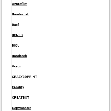
Azurefilm
Bambu Lab
Basf
BCN3D
BIQU
Bondtech
Voron
CRAZY3DPRINT
Creality
CREATBOT
Copymaster