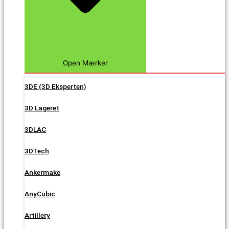
Open Mærker
3DE (3D Eksperten)
3D Lageret
3DLAC
3DTech
Ankermake
AnyCubic
Artillery