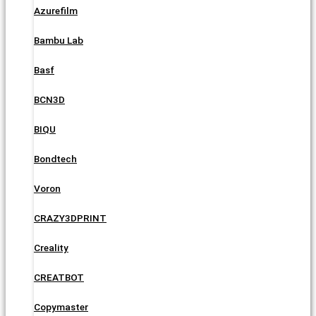
Azurefilm
Bambu Lab
Basf
BCN3D
BIQU
Bondtech
Voron
CRAZY3DPRINT
Creality
CREATBOT
Copymaster