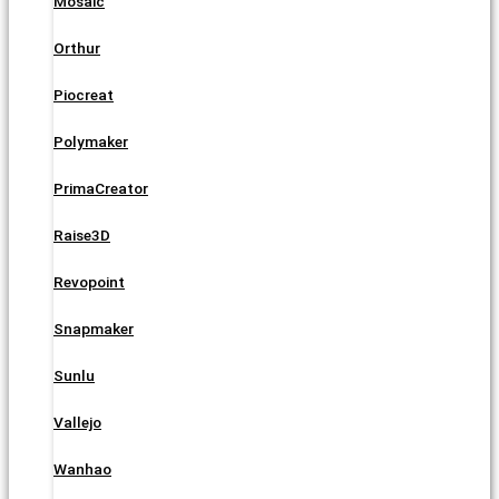
Mosaic
Orthur
Piocreat
Polymaker
PrimaCreator
Raise3D
Revopoint
Snapmaker
Sunlu
Vallejo
Wanhao