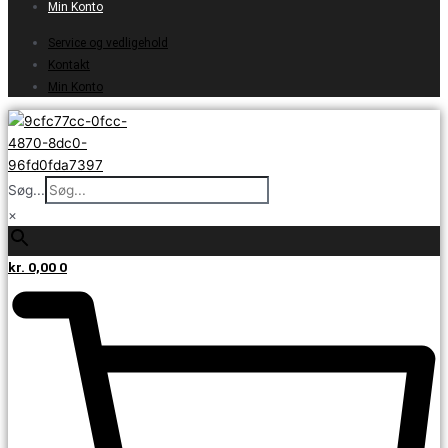
Min Konto
Service og vedligehold
Kontakt
Min Konto
Søg...
×
kr.
0,00
0