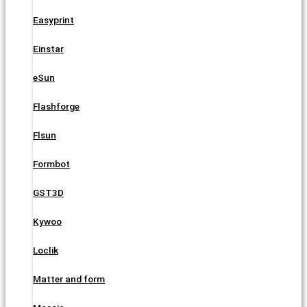
Easyprint
Einstar
eSun
Flashforge
Flsun
Formbot
GST3D
Kywoo
Loclik
Matter and form