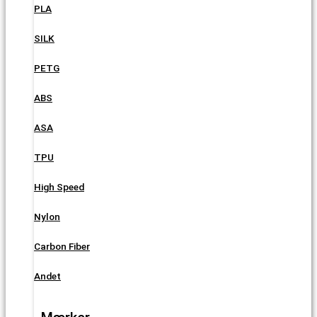
PLA
SILK
PETG
ABS
ASA
TPU
High Speed
Nylon
Carbon Fiber
Andet