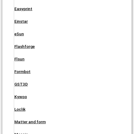
Easyprint
Einstar
eSun
Flashforge
Flsun
Formbot
GST3D
Kywoo
Loclik
Matter and form