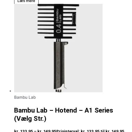
Læs mere
Bambu Lab
Bambu Lab – Hotend – A1 Series
(Vælg Str.)
kr.
133,95
–
kr.
149,95
Prisinterval: kr. 133,95 til kr. 149,95