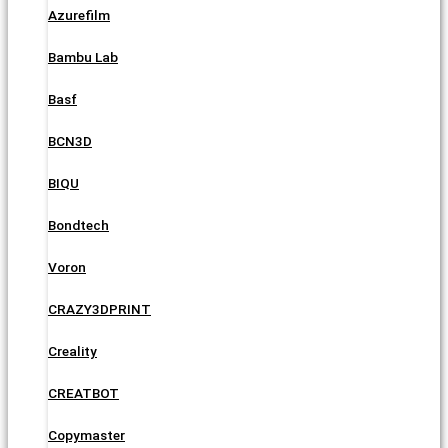
Azurefilm
Bambu Lab
Basf
BCN3D
BIQU
Bondtech
Voron
CRAZY3DPRINT
Creality
CREATBOT
Copymaster