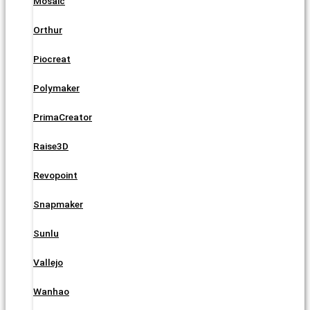
Mosaic
Orthur
Piocreat
Polymaker
PrimaCreator
Raise3D
Revopoint
Snapmaker
Sunlu
Vallejo
Wanhao