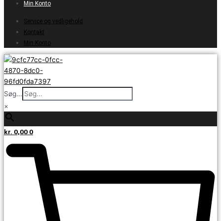
Min Konto
Service og vedligehold
Kontakt
Min Konto
Søg...
×
kr.
0,00
0