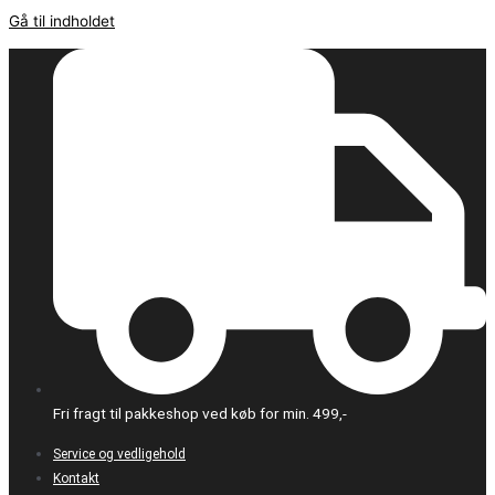
Gå til indholdet
Fri fragt til pakkeshop ved køb for min. 499,-
Service og vedligehold
Kontakt