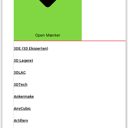
Open Mærker
3DE (3D Eksperten)
3D Lageret
3DLAC
3DTech
Ankermake
AnyCubic
Artillery