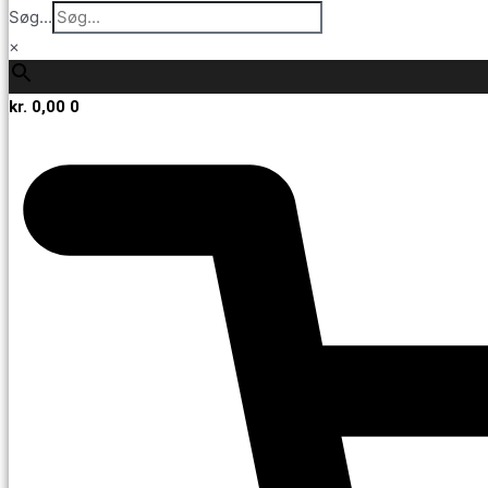
Søg...
×
kr.
0,00
0