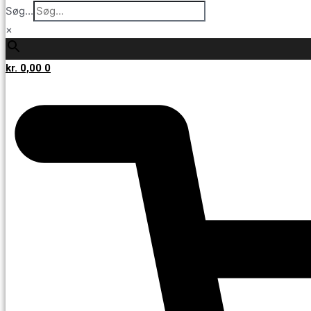
Søg...
×
kr.
0,00
0