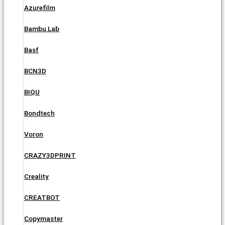
Azurefilm
Bambu Lab
Basf
BCN3D
BIQU
Bondtech
Voron
CRAZY3DPRINT
Creality
CREATBOT
Copymaster