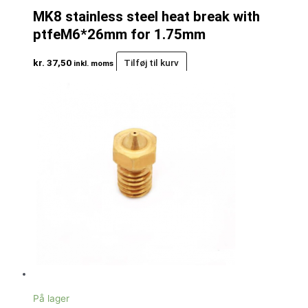
MK8 stainless steel heat break with
ptfeM6*26mm for 1.75mm
kr.
37,50
Tilføj til kurv
inkl. moms
På lager