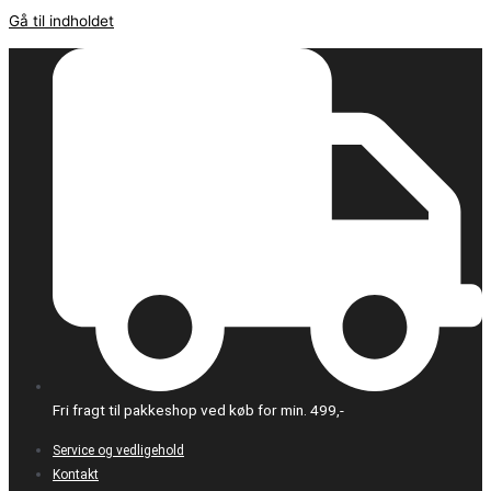
Gå til indholdet
Fri fragt til pakkeshop ved køb for min. 499,-
Service og vedligehold
Kontakt