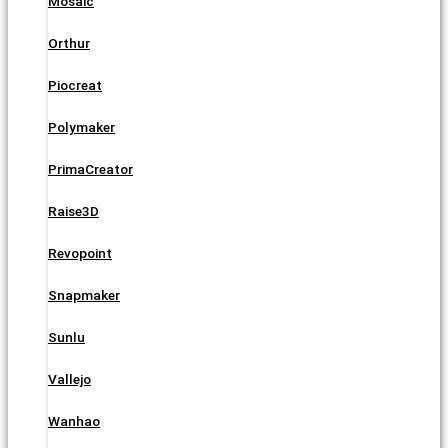
Mosaic
Orthur
Piocreat
Polymaker
PrimaCreator
Raise3D
Revopoint
Snapmaker
Sunlu
Vallejo
Wanhao