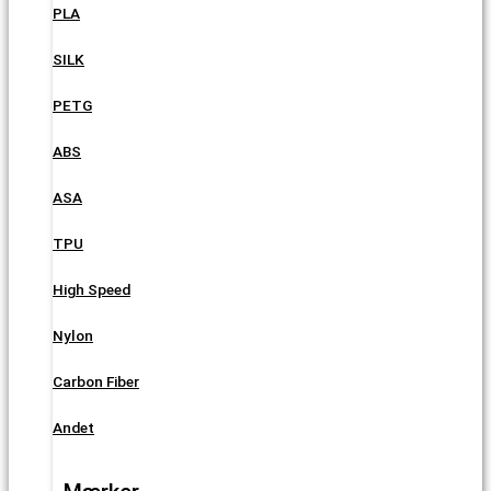
PLA
SILK
PETG
ABS
ASA
TPU
High Speed
Nylon
Carbon Fiber
Andet