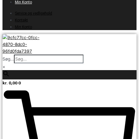
Min Konto
Service og vedligehold
Kontakt
Min Konto
Søg...
×
kr.
0,00
0