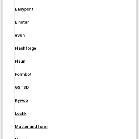
Easyprint
Einstar
eSun
Flashforge
Flsun
Formbot
GST3D
Kywoo
Loclik
Matter and form