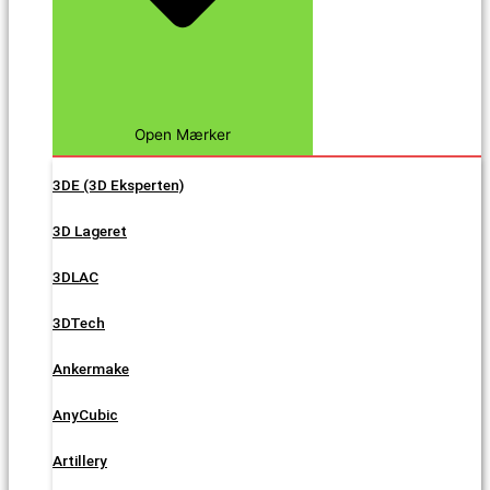
Open Mærker
3DE (3D Eksperten)
3D Lageret
3DLAC
3DTech
Ankermake
AnyCubic
Artillery