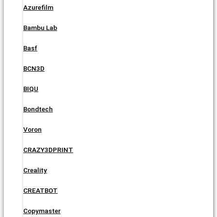
Azurefilm
Bambu Lab
Basf
BCN3D
BIQU
Bondtech
Voron
CRAZY3DPRINT
Creality
CREATBOT
Copymaster