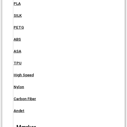
PLA
SILK
PETG
ABS
ASA
TPU
High Speed
Nylon
Carbon Fiber
Andet