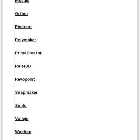
Mosaic
Orthur
Piocreat
Polymaker
PrimaCreator
Raise3D
Revopoint
Snapmaker
Sunlu
Vallejo
Wanhao