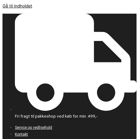
Gå til indholdet
Fri fragt til pakkeshop ved køb for min. 499,-
Service og vedligehold
Kontakt