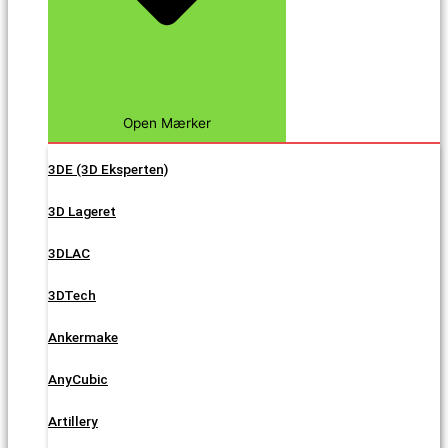
Open Mærker
3DE (3D Eksperten)
3D Lageret
3DLAC
3DTech
Ankermake
AnyCubic
Artillery