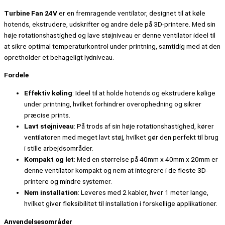
Turbine Fan 24V
er en fremragende ventilator, designet til at køle
hotends, ekstrudere, udskrifter og andre dele på 3D-printere. Med sin
høje rotationshastighed og lave støjniveau er denne ventilator ideel til
at sikre optimal temperaturkontrol under printning, samtidig med at den
opretholder et behageligt lydniveau.
Fordele
Effektiv køling
: Ideel til at holde hotends og ekstrudere kølige
under printning, hvilket forhindrer overophedning og sikrer
præcise prints.
Lavt støjniveau
: På trods af sin høje rotationshastighed, kører
ventilatoren med meget lavt støj, hvilket gør den perfekt til brug
i stille arbejdsområder.
Kompakt og let
: Med en størrelse på 40mm x 40mm x 20mm er
denne ventilator kompakt og nem at integrere i de fleste 3D-
printere og mindre systemer.
Nem installation
: Leveres med 2 kabler, hver 1 meter lange,
hvilket giver fleksibilitet til installation i forskellige applikationer.
Anvendelsesområder