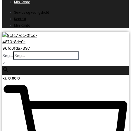
Min Konto
Service og vedligehold
Kontakt
Min Konto
Søg...
×
kr.
0,00
0