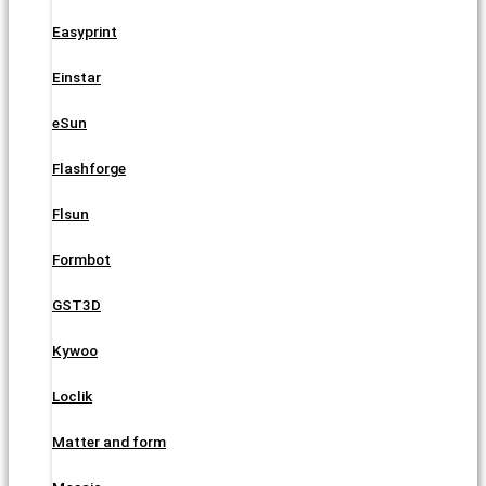
Easyprint
Einstar
eSun
Flashforge
Flsun
Formbot
GST3D
Kywoo
Loclik
Matter and form