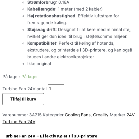
Strømforbrug
: 0.18A
Kabellængde
: 1 meter (med 2 kabler)
Høj rotationshastighed
: Effektiv luftstrøm for
fremragende køling.
Støjsvag drift
: Designet til at køre med minimal støj,
hvilket gør den ideel til brug i støjfølsomme miljøer.
Kompatibilitet
: Perfekt til køling af hotends,
ekstrudere, og printerdele i 3D-printere, og kan også
bruges i andre elektronikprojekter.
Ikke original
På lager:
På lager
Turbine Fan 24V antal
Tilføj til kurv
Varenummer
3A215
Kategorier
Cooling Fans
,
Creality
Mærker
24V
,
Turbine Fan 24V
Turbine Fan 24V – Effektiv Køler til 3D-printere