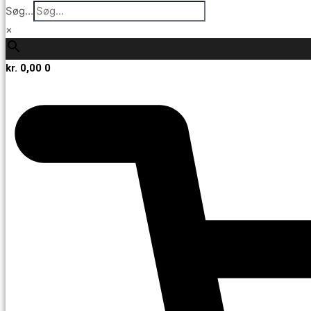
Søg...
×
kr.
0,00
0