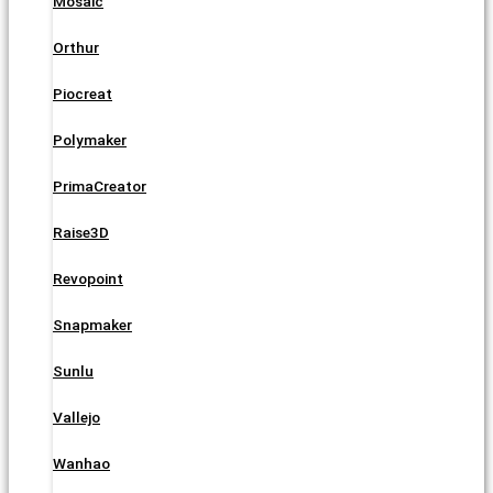
Mosaic
Orthur
Piocreat
Polymaker
PrimaCreator
Raise3D
Revopoint
Snapmaker
Sunlu
Vallejo
Wanhao