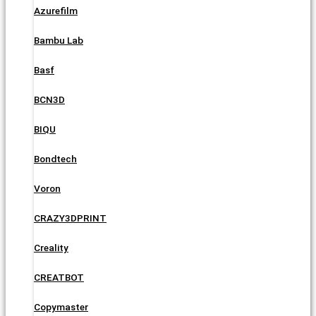
Azurefilm
Bambu Lab
Basf
BCN3D
BIQU
Bondtech
Voron
CRAZY3DPRINT
Creality
CREATBOT
Copymaster