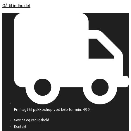
Gå til indholdet
Fri fragt til pakkeshop ved køb for min. 499,-
Service og vedligehold
Kontakt