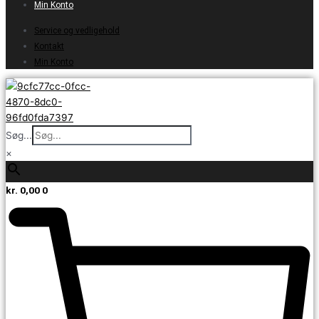
Min Konto
Service og vedligehold
Kontakt
Min Konto
Søg...
×
kr.
0,00
0