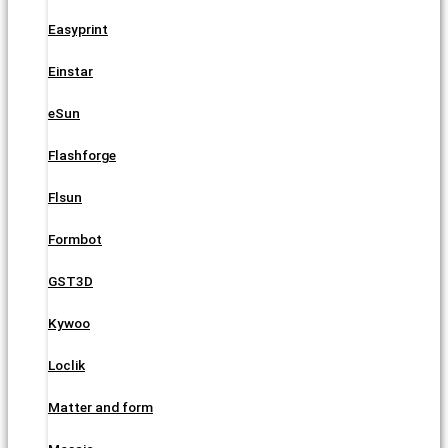
Easyprint
Einstar
eSun
Flashforge
Flsun
Formbot
GST3D
Kywoo
Loclik
Matter and form