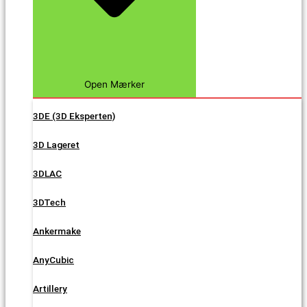
Open Mærker
3DE (3D Eksperten)
3D Lageret
3DLAC
3DTech
Ankermake
AnyCubic
Artillery