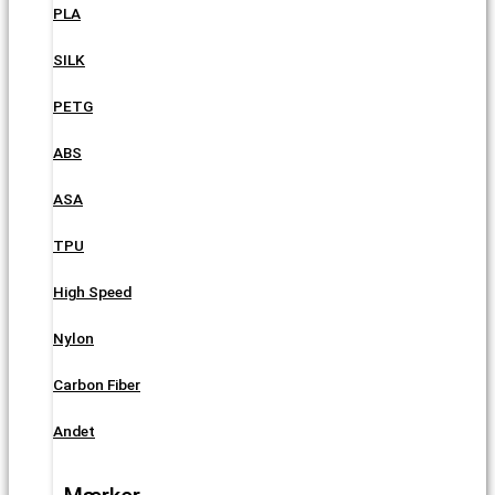
PLA
SILK
PETG
ABS
ASA
TPU
High Speed
Nylon
Carbon Fiber
Andet