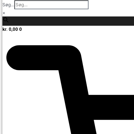
Søg...
×
kr.
0,00
0