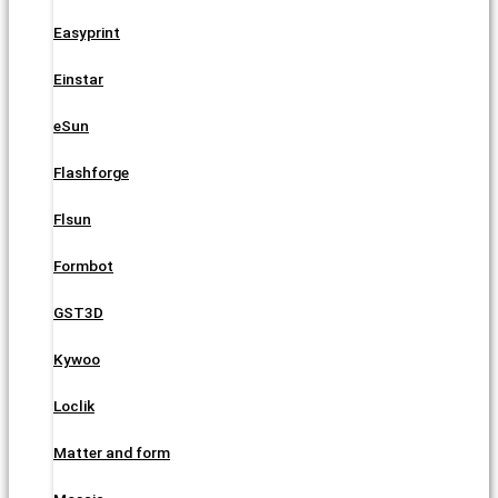
Easyprint
Einstar
eSun
Flashforge
Flsun
Formbot
GST3D
Kywoo
Loclik
Matter and form