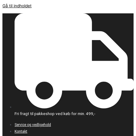
Gå til indholdet
Fri fragt til pakkeshop ved køb for min. 499,-
Service og vedligehold
Kontakt