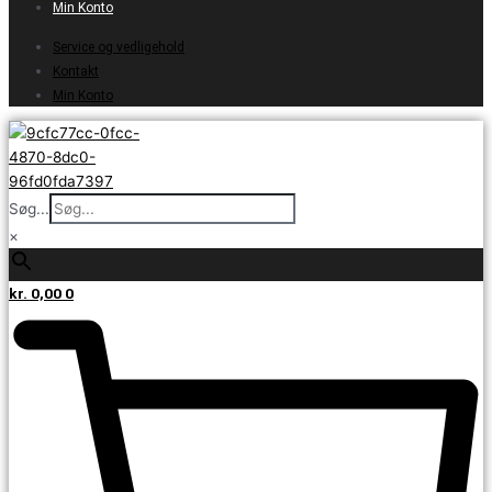
Min Konto
Service og vedligehold
Kontakt
Min Konto
Søg...
×
kr.
0,00
0