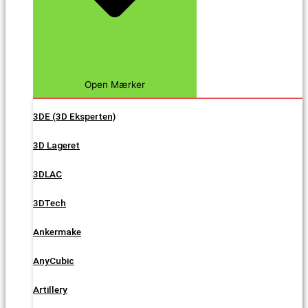
Open Mærker
3DE (3D Eksperten)
3D Lageret
3DLAC
3DTech
Ankermake
AnyCubic
Artillery