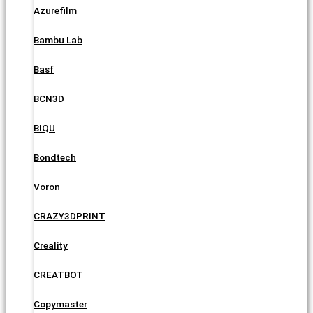
Azurefilm
Bambu Lab
Basf
BCN3D
BIQU
Bondtech
Voron
CRAZY3DPRINT
Creality
CREATBOT
Copymaster