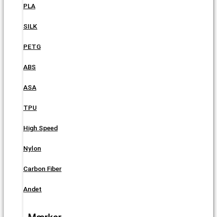
PLA
SILK
PETG
ABS
ASA
TPU
High Speed
Nylon
Carbon Fiber
Andet