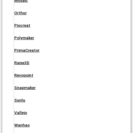
Mosaic
Orthur
Piocreat
Polymaker
PrimaCreator
Raise3D
Revopoint
Snapmaker
Sunlu
Vallejo
Wanhao