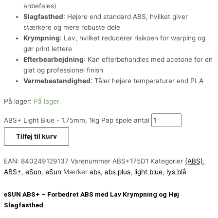
anbefales)
Slagfasthed
: Højere end standard ABS, hvilket giver
stærkere og mere robuste dele
Krympning
: Lav, hvilket reducerer risikoen for warping og
gør print lettere
Efterbearbejdning
: Kan efterbehandles med acetone for en
glat og professionel finish
Varmebestandighed
: Tåler højere temperaturer end PLA
På lager:
På lager
ABS+ Light Blue - 1.75mm, 1kg Pap spole antal
Tilføj til kurv
EAN:
840249129137
Varenummer
ABS+175D1
Kategorier
(ABS)
,
ABS+
,
eSun
,
eSun
Mærker
abs
,
abs plus
,
light blue
,
lys blå
eSUN ABS+ – Forbedret ABS med Lav Krympning og Høj
Slagfasthed