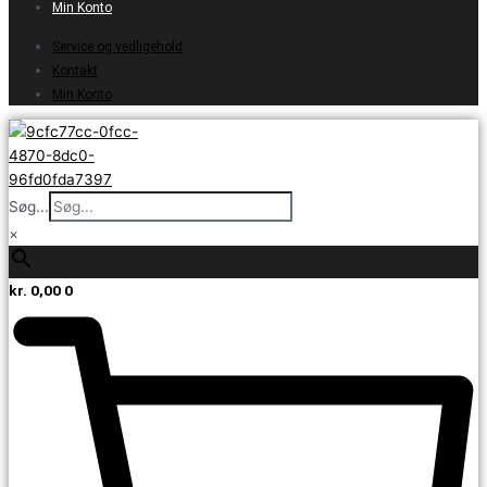
Min Konto
Service og vedligehold
Kontakt
Min Konto
Søg...
×
kr.
0,00
0