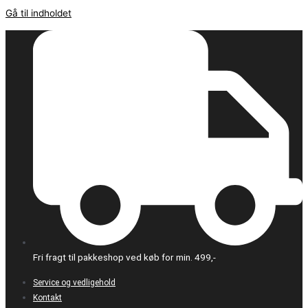
Gå til indholdet
Fri fragt til pakkeshop ved køb for min. 499,-
Service og vedligehold
Kontakt