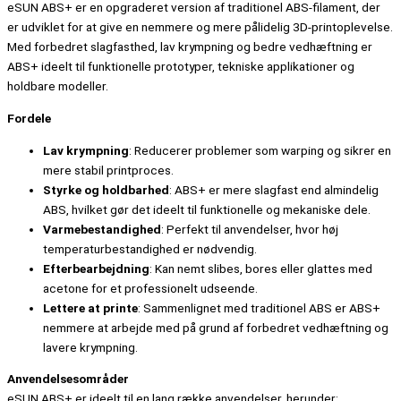
eSUN ABS+ er en opgraderet version af traditionel ABS-filament, der
er udviklet for at give en nemmere og mere pålidelig 3D-printoplevelse.
Med forbedret slagfasthed, lav krympning og bedre vedhæftning er
ABS+ ideelt til funktionelle prototyper, tekniske applikationer og
holdbare modeller.
Fordele
Lav krympning
: Reducerer problemer som warping og sikrer en
mere stabil printproces.
Styrke og holdbarhed
: ABS+ er mere slagfast end almindelig
ABS, hvilket gør det ideelt til funktionelle og mekaniske dele.
Varmebestandighed
: Perfekt til anvendelser, hvor høj
temperaturbestandighed er nødvendig.
Efterbearbejdning
: Kan nemt slibes, bores eller glattes med
acetone for et professionelt udseende.
Lettere at printe
: Sammenlignet med traditionel ABS er ABS+
nemmere at arbejde med på grund af forbedret vedhæftning og
lavere krympning.
Anvendelsesområder
eSUN ABS+ er ideelt til en lang række anvendelser, herunder: