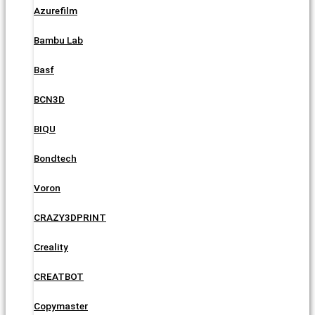
Azurefilm
Bambu Lab
Basf
BCN3D
BIQU
Bondtech
Voron
CRAZY3DPRINT
Creality
CREATBOT
Copymaster