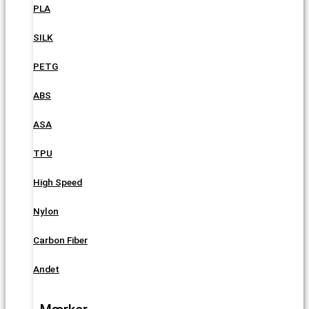
PLA
SILK
PETG
ABS
ASA
TPU
High Speed
Nylon
Carbon Fiber
Andet