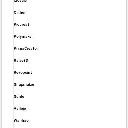
Mosaic
Orthur
Piocreat
Polymaker
PrimaCreator
Raise3D
Revopoint
Snapmaker
Sunlu
Vallejo
Wanhao