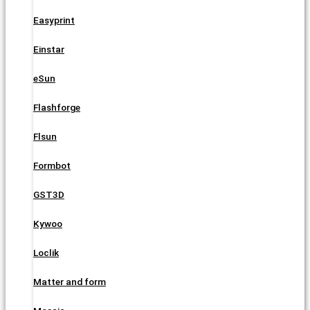
Easyprint
Einstar
eSun
Flashforge
Flsun
Formbot
GST3D
Kywoo
Loclik
Matter and form