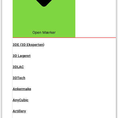
Open Mærker
3DE (3D Eksperten)
3D Lageret
3DLAC
3DTech
Ankermake
AnyCubic
Artillery