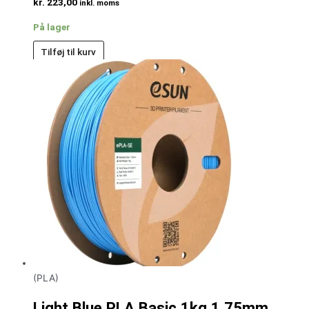
kr.
223,00
inkl. moms
På lager
Tilføj til kurv
(PLA)
Light Blue PLA Basic 1kg 1.75mm,