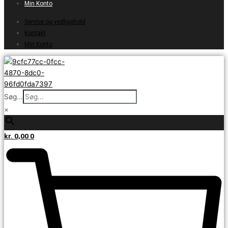
Min Konto
Service og vedligehold
Kontakt
Min Konto
Søg...
×
kr.
0,00
0