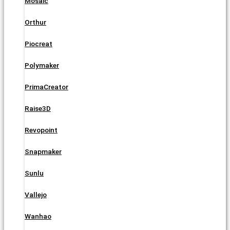
Mosaic
Orthur
Piocreat
Polymaker
PrimaCreator
Raise3D
Revopoint
Snapmaker
Sunlu
Vallejo
Wanhao