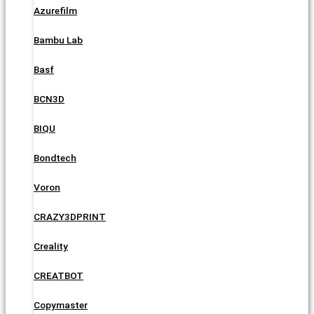
Azurefilm
Bambu Lab
Basf
BCN3D
BIQU
Bondtech
Voron
CRAZY3DPRINT
Creality
CREATBOT
Copymaster