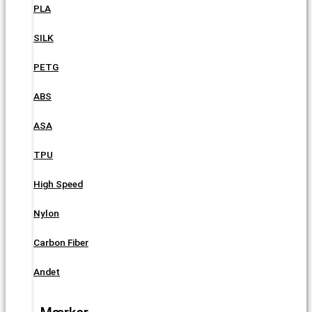
PLA
SILK
PETG
ABS
ASA
TPU
High Speed
Nylon
Carbon Fiber
Andet