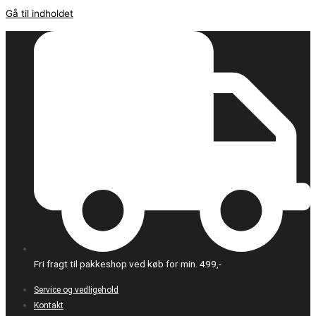
Gå til indholdet
Fri fragt til pakkeshop ved køb for min. 499,-
Service og vedligehold
Kontakt