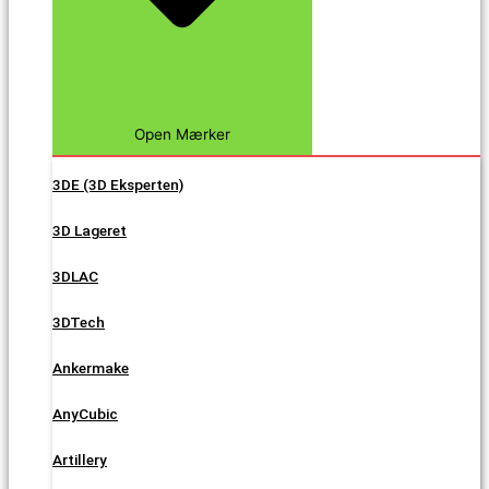
Open Mærker
3DE (3D Eksperten)
3D Lageret
3DLAC
3DTech
Ankermake
AnyCubic
Artillery