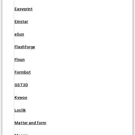
Easyprint
Einstar
eSun
Flashforge
Flsun
Formbot
GST3D
Kywoo
Loclik
Matter and form