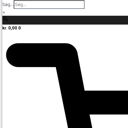
Søg...
×
kr.
0,00
0