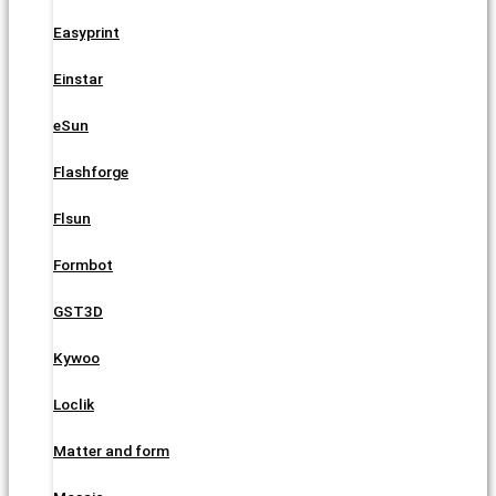
Easyprint
Einstar
eSun
Flashforge
Flsun
Formbot
GST3D
Kywoo
Loclik
Matter and form