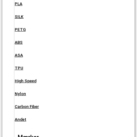
PLA
SILK
PETG
ABS
ASA
TPU
High Speed
Nylon
Carbon Fiber
Andet