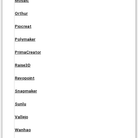
Mosaic
Orthur
Piocreat
Polymaker
PrimaCreator
Raise3D
Revopoint
Snapmaker
Sunlu
Vallejo
Wanhao