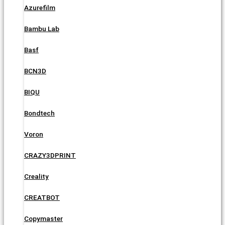
Azurefilm
Bambu Lab
Basf
BCN3D
BIQU
Bondtech
Voron
CRAZY3DPRINT
Creality
CREATBOT
Copymaster