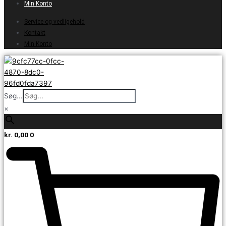
Min Konto
Service og vedligehold
Kontakt
Min Konto
Søg...
×
kr.
0,00
0