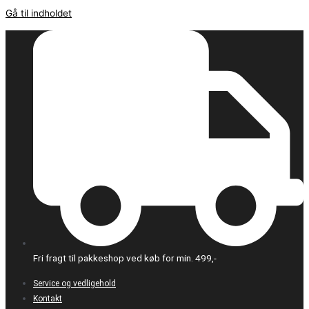
Gå til indholdet
Fri fragt til pakkeshop ved køb for min. 499,-
Service og vedligehold
Kontakt