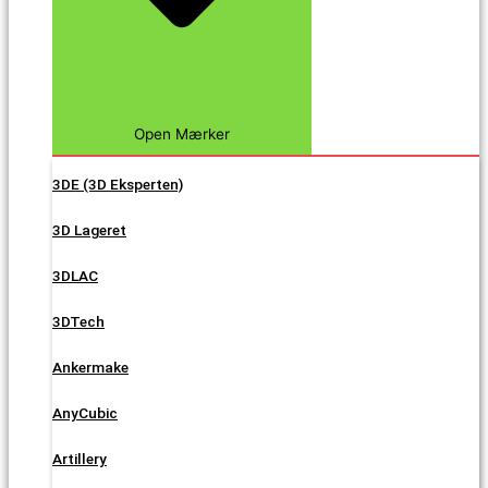
Open Mærker
3DE (3D Eksperten)
3D Lageret
3DLAC
3DTech
Ankermake
AnyCubic
Artillery