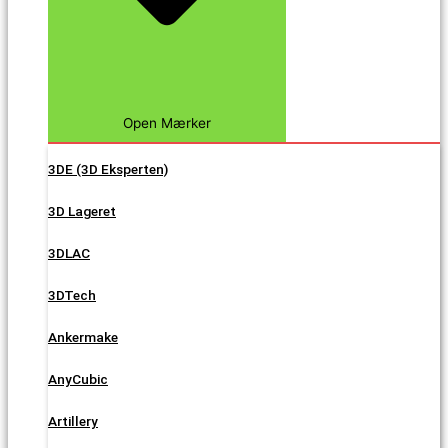
Open Mærker
3DE (3D Eksperten)
3D Lageret
3DLAC
3DTech
Ankermake
AnyCubic
Artillery