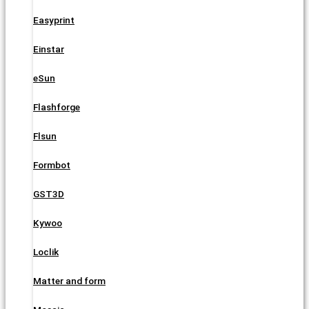
Easyprint
Einstar
eSun
Flashforge
Flsun
Formbot
GST3D
Kywoo
Loclik
Matter and form