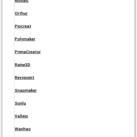
Mosaic
Orthur
Piocreat
Polymaker
PrimaCreator
Raise3D
Revopoint
Snapmaker
Sunlu
Vallejo
Wanhao