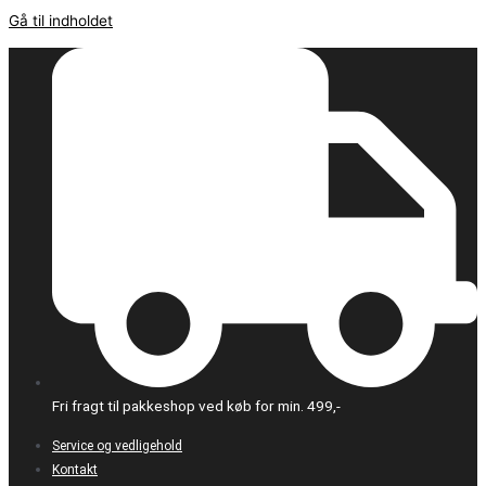
Gå til indholdet
Fri fragt til pakkeshop ved køb for min. 499,-
Service og vedligehold
Kontakt