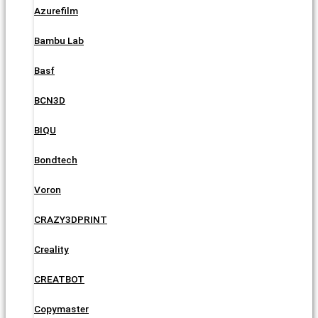
Azurefilm
Bambu Lab
Basf
BCN3D
BIQU
Bondtech
Voron
CRAZY3DPRINT
Creality
CREATBOT
Copymaster