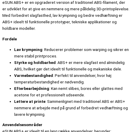
eSUN ABS+ er en opgraderet version af traditionel ABS-filament, der
er udviklet for at give en nemmere og mere pålidelig 3D-printoplevelse.
Med forbedret slagfasthed, lav krympning og bedre vedhæftning er
ABS+ ideelt til funktionelle prototyper, tekniske applikationer og
holdbare modeller.
Fordele
Lav krympning
: Reducerer problemer som warping og sikrer en
mere stabil printproces.
Styrke og holdbarhed
: ABS+ er mere slagfast end almindelig
ABS, hvilket gør det ideelt til funktionelle og mekaniske dele.
Varmebestandighed
: Perfekt til anvendelser, hvor høj
temperaturbestandighed er nødvendig.
Efterbearbejdning
: Kan nemt slibes, bores eller glattes med
acetone for et professionelt udseende.
Lettere at printe
: Sammenlignet med traditionel ABS er ABS+
nemmere at arbejde med på grund af forbedret vedhæftning og
lavere krympning.
Anvendelsesområder
eSUN ABS+ er ideelt til en lang række anvendelser, herunder: