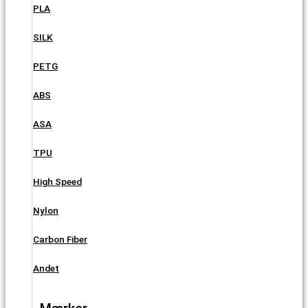
PLA
SILK
PETG
ABS
ASA
TPU
High Speed
Nylon
Carbon Fiber
Andet