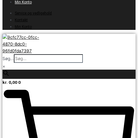
Min Konto
Service og vedligehold
Kontakt
Min Konto
Søg...
×
kr.
0,00
0