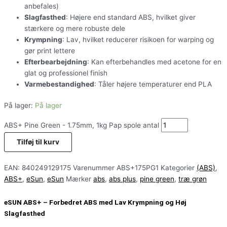
anbefales)
Slagfasthed
: Højere end standard ABS, hvilket giver
stærkere og mere robuste dele
Krympning
: Lav, hvilket reducerer risikoen for warping og
gør print lettere
Efterbearbejdning
: Kan efterbehandles med acetone for en
glat og professionel finish
Varmebestandighed
: Tåler højere temperaturer end PLA
På lager:
På lager
ABS+ Pine Green - 1.75mm, 1kg Pap spole antal
Tilføj til kurv
EAN:
840249129175
Varenummer
ABS+175PG1
Kategorier
(ABS)
,
ABS+
,
eSun
,
eSun
Mærker
abs
,
abs plus
,
pine green
,
træ grøn
eSUN ABS+ – Forbedret ABS med Lav Krympning og Høj
Slagfasthed