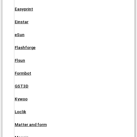
Easyprint
Einstar
eSun
Flashforge
Flsun
Formbot
GST3D
Kywoo
Loclik
Matter and form