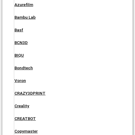
Azurefilm
Bambu Lab
Basf
BCN3D
BIQU
Bondtech
Voron
CRAZY3DPRINT
Creality
CREATBOT
Copymaster