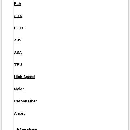
PLA
SILK
PETG
ABS
ASA
TPU
High Speed
Nylon
Carbon Fiber
Andet