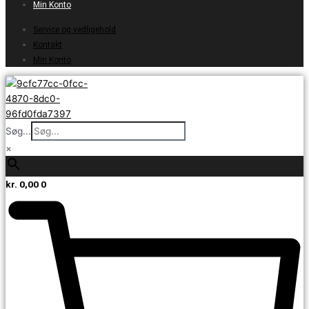
Min Konto
Service og vedligehold
Kontakt
Min Konto
Søg...
×
kr.
0,00
0