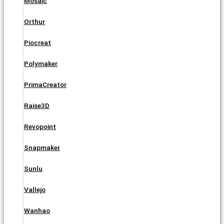
Mosaic
Orthur
Piocreat
Polymaker
PrimaCreator
Raise3D
Revopoint
Snapmaker
Sunlu
Vallejo
Wanhao