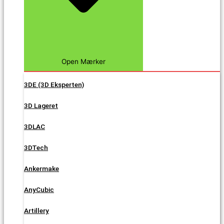
Open Mærker
3DE (3D Eksperten)
3D Lageret
3DLAC
3DTech
Ankermake
AnyCubic
Artillery