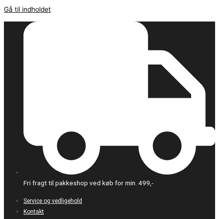
Gå til indholdet
Fri fragt til pakkeshop ved køb for min. 499,-
Service og vedligehold
Kontakt