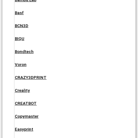
Basf
BCN3D
BIQU
Bondtech
Voron
CRAZY3DPRINT
Creality
CREATBOT
Copymaster
Easyprint