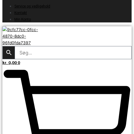
Service og vedligehold
Kontakt
Min Konto
kr.
0,00
0