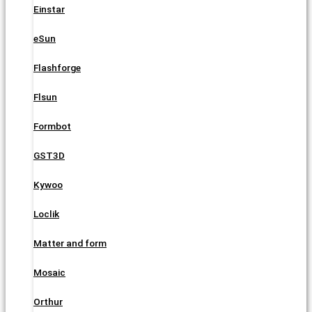
Einstar
eSun
Flashforge
Flsun
Formbot
GST3D
Kywoo
Loclik
Matter and form
Mosaic
Orthur