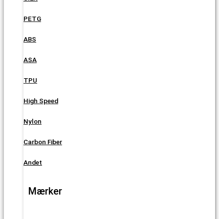
PETG
ABS
ASA
TPU
High Speed
Nylon
Carbon Fiber
Andet
Mærker