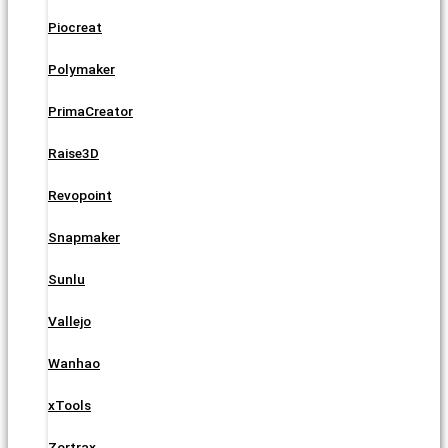
Piocreat
Polymaker
PrimaCreator
Raise3D
Revopoint
Snapmaker
Sunlu
Vallejo
Wanhao
xTools
Zortrax