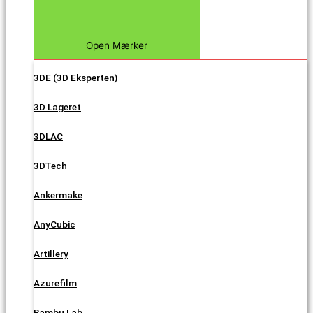
Open Mærker
3DE (3D Eksperten)
3D Lageret
3DLAC
3DTech
Ankermake
AnyCubic
Artillery
Azurefilm
Bambu Lab