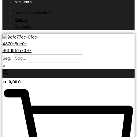
Min Konto
Service og vedligehold
Kontakt
Min Konto
Søg...
×
kr.
0,00
0