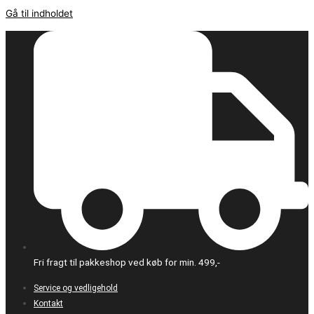
Gå til indholdet
Fri fragt til pakkeshop ved køb for min. 499,-
Service og vedligehold
Kontakt