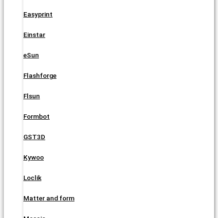
Easyprint
Einstar
eSun
Flashforge
Flsun
Formbot
GST3D
Kywoo
Loclik
Matter and form