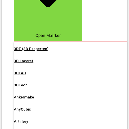
Open Mærker
3DE (3D Eksperten)
3D Lageret
3DLAC
3DTech
Ankermake
AnyCubic
Artillery