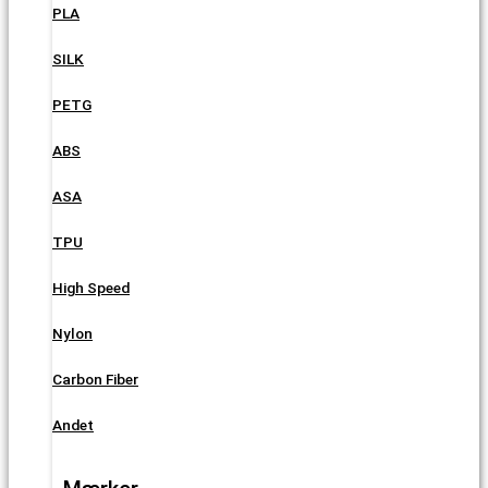
PLA
SILK
PETG
ABS
ASA
TPU
High Speed
Nylon
Carbon Fiber
Andet