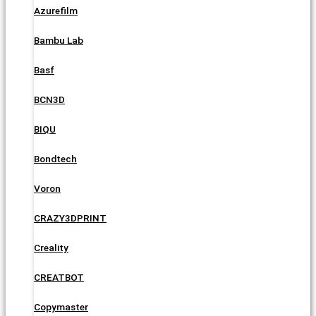
Azurefilm
Bambu Lab
Basf
BCN3D
BIQU
Bondtech
Voron
CRAZY3DPRINT
Creality
CREATBOT
Copymaster