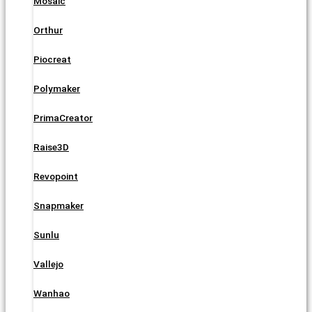
Mosaic
Orthur
Piocreat
Polymaker
PrimaCreator
Raise3D
Revopoint
Snapmaker
Sunlu
Vallejo
Wanhao