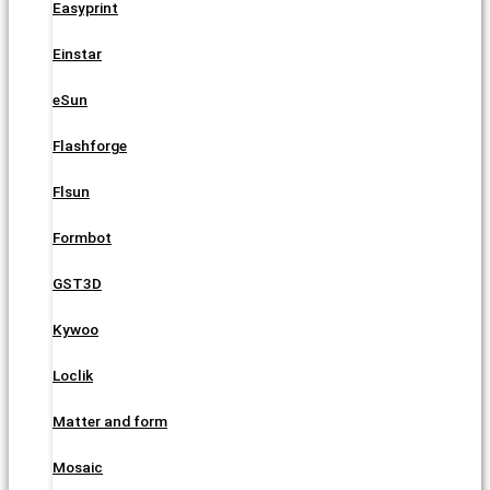
Easyprint
Einstar
eSun
Flashforge
Flsun
Formbot
GST3D
Kywoo
Loclik
Matter and form
Mosaic