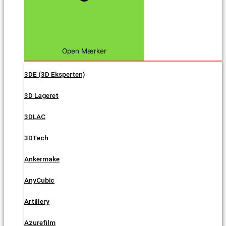
Open Mærker
3DE (3D Eksperten)
3D Lageret
3DLAC
3DTech
Ankermake
AnyCubic
Artillery
Azurefilm