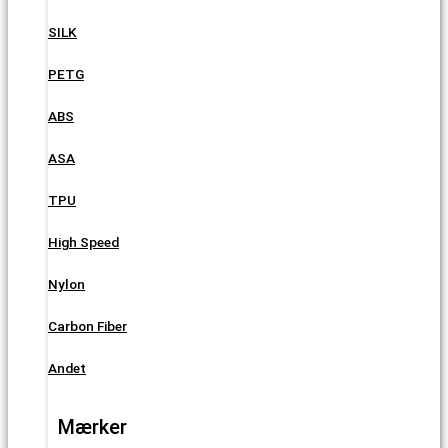
SILK
PETG
ABS
ASA
TPU
High Speed
Nylon
Carbon Fiber
Andet
Mærker