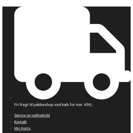
Gå
Den
Den
til
oprindelige
aktuelle
indholdet
pris
pris
var:
er:
kr. 275,00.
kr. 200,00.
Fri fragt til pakkeshop ved køb for min. 499,-
Service og vedligehold
Kontakt
Min Konto