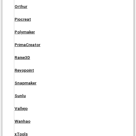
Orthur
Piocreat
Polymaker
PrimaCreator
Raise3D
Revopoint
Snapmaker
Sunlu
Vallejo
Wanhao
xTools