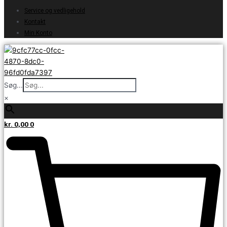
Service og vedligehold
Kontakt
Min Konto
Søg...
×
kr.
0,00
0