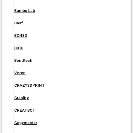
Bambu Lab
Basf
BCN3D
BIQU
Bondtech
Voron
CRAZY3DPRINT
Creality
CREATBOT
Copymaster