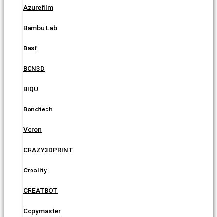
Azurefilm
Bambu Lab
Basf
BCN3D
BIQU
Bondtech
Voron
CRAZY3DPRINT
Creality
CREATBOT
Copymaster