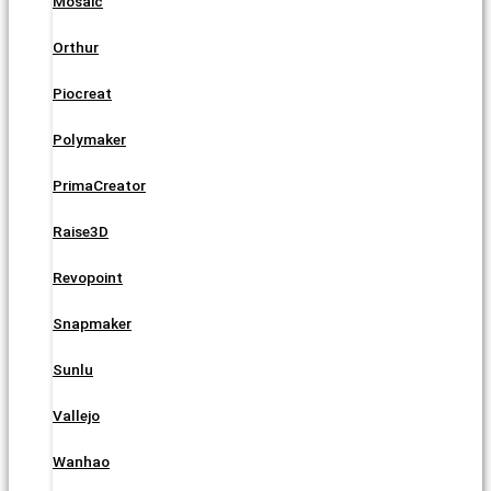
Mosaic
Orthur
Piocreat
Polymaker
PrimaCreator
Raise3D
Revopoint
Snapmaker
Sunlu
Vallejo
Wanhao