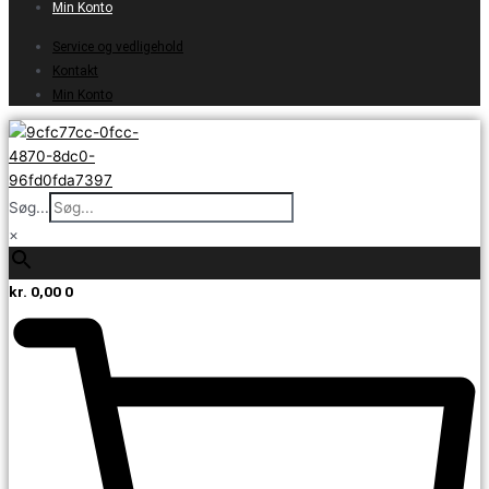
Min Konto
Service og vedligehold
Kontakt
Min Konto
Søg...
×
kr.
0,00
0