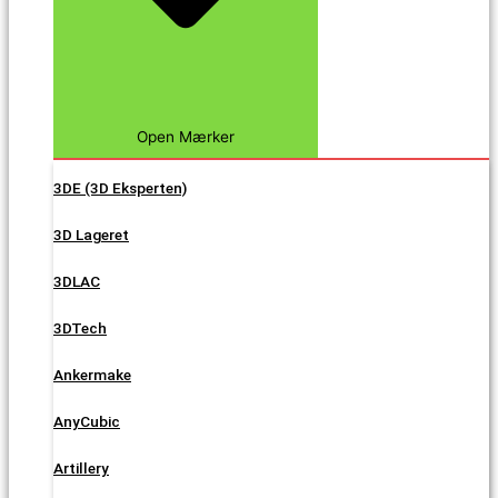
Open Mærker
3DE (3D Eksperten)
3D Lageret
3DLAC
3DTech
Ankermake
AnyCubic
Artillery