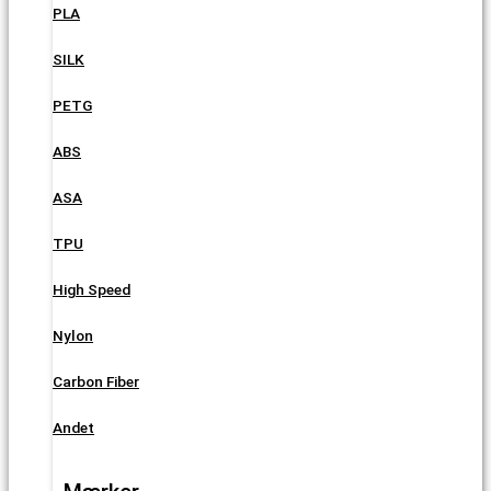
PLA
SILK
PETG
ABS
ASA
TPU
High Speed
Nylon
Carbon Fiber
Andet