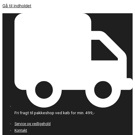
Gå til indholdet
Fri fragt til pakkeshop ved køb for min. 499,-
Service og vedligehold
Kontakt