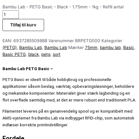
Bambu Lab - PETG Basic - Black - 1.75mm - 1kg - Refill antal
Tilføj til kurv
EAN:
6937285509888
Varenummer
BRPETG000
Kategorier
(PETG)
,
Bambu Lab
,
Bambu Lab
Mærker
75mm
,
bambu lab
,
Basic
,
Basic PETG
,
black
,
petg
,
sort
Bambu Lab PETG Basic –
PETG Basic er ideelt til både hobbybrug og professionelle
applikationer såsom beslag, værktøj, opbevaringsløsninger, beholdere
og mekaniske komponenter. Materialet giver stærk lagbinding og en
flot overflade samtidig med, at det er mere robust end traditionelt PLA.
Filamentet leveres på en genanvendelig spool og er kompatibelt med
AMS-systemet fra Bambu Lab via indbygget RFID-chip, som automatisk
indlæser korrekte printindstillinger.
Fordele