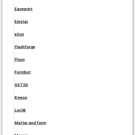
Easyprint
Einstar
eSun
Flashforge
Flsun
Formbot
GST3D
Kywoo
Loclik
Matter and form