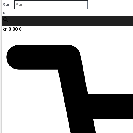
Søg...
×
kr.
0,00
0