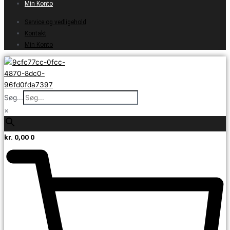
Min Konto
Service og vedligehold
Kontakt
Min Konto
Søg...
×
kr.
0,00
0