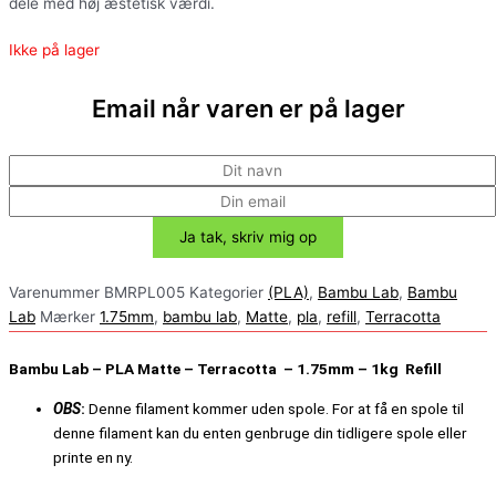
dele med høj æstetisk værdi.
Ikke på lager
Email når varen er på lager
Varenummer
BMRPL005
Kategorier
(PLA)
,
Bambu Lab
,
Bambu
Lab
Mærker
1.75mm
,
bambu lab
,
Matte
,
pla
,
refill
,
Terracotta
Bambu Lab –
PLA Matte
– Terracotta – 1.75mm – 1kg Refill
OBS
:
Denne filament kommer uden spole.
For at få en spole til
denne filament kan du enten genbruge din tidligere spole eller
printe en ny.