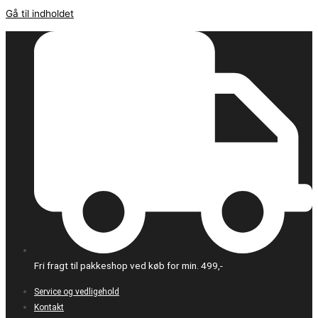
Gå til indholdet
Fri fragt til pakkeshop ved køb for min. 499,-
Service og vedligehold
Kontakt