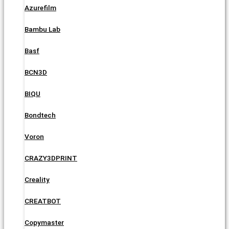
Azurefilm
Bambu Lab
Basf
BCN3D
BIQU
Bondtech
Voron
CRAZY3DPRINT
Creality
CREATBOT
Copymaster