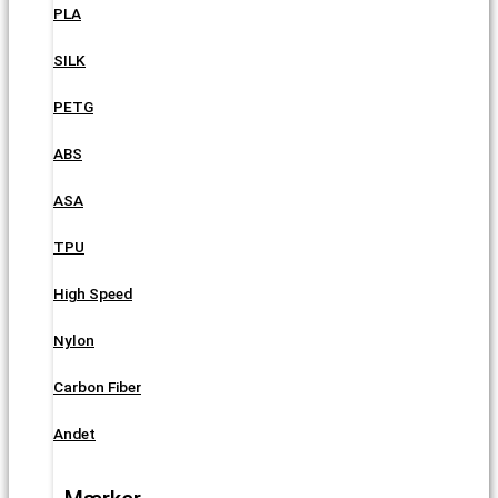
PLA
SILK
PETG
ABS
ASA
TPU
High Speed
Nylon
Carbon Fiber
Andet