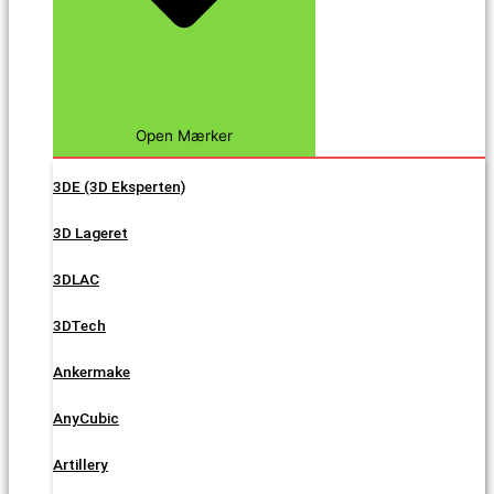
Open Mærker
3DE (3D Eksperten)
3D Lageret
3DLAC
3DTech
Ankermake
AnyCubic
Artillery