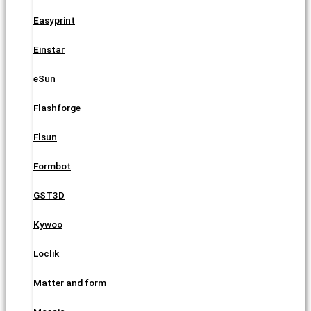
Easyprint
Einstar
eSun
Flashforge
Flsun
Formbot
GST3D
Kywoo
Loclik
Matter and form