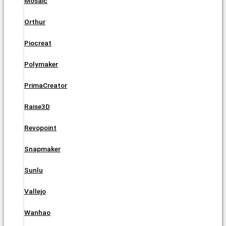
Mosaic
Orthur
Piocreat
Polymaker
PrimaCreator
Raise3D
Revopoint
Snapmaker
Sunlu
Vallejo
Wanhao