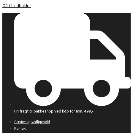
Gå til indholdet
Fri fragt til pakkeshop ved køb for min. 499,-
Service og vedligehold
Kontakt