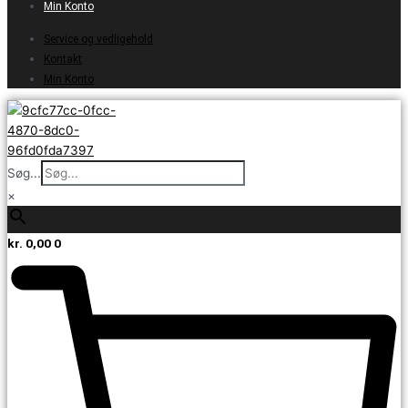
Min Konto
Service og vedligehold
Kontakt
Min Konto
Søg...
×
kr.
0,00
0