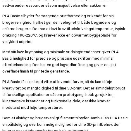
vedvarende ressourcer såsom majsstivelse eller sukkerrør.
PLA Basic tilbyder fremragende printbarhed og er kendt for sin
brugervenlighed, hvilket gør den velegnet til både begyndere og
erfarne brugere. Det har et lavt krav til udskrivningstemperatur, typisk
omkring 190-220°C, og kræver ikke en opvarmet byggeplade for
vellykket udprint.
Med sin lave krympning og minimale vridningstendenser giver PLA
Basic mulighed for præcise og præcise udskrifter med minimal
efterbehandling. Den har en god lagvedhæftning og giver en glat
overfladefinish til printede genstande.
PLA Basic fås i en bred vifte af levende farver, så du kan tilføje
kreativitet og mangfoldighed til dine 3D-print. Det er almindeligt brugt
til forskellige applikationer såsom prototyping, hobbyprojekter,
kunstneriske kreationer og funktionelle dele, der ikke kræver
modstand mod høje temperaturer.
Som et alsidigt og brugervenligt filament tilbyder Bambu Lab PLA Basic
en pålidelig og overkommelig mulighed for dine 3D-printbehov, der
leverer ensartede resultater og højkvalitetsprint.