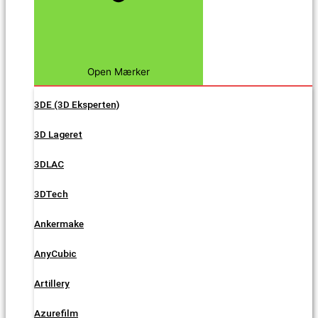
Open Mærker
3DE (3D Eksperten)
3D Lageret
3DLAC
3DTech
Ankermake
AnyCubic
Artillery
Azurefilm