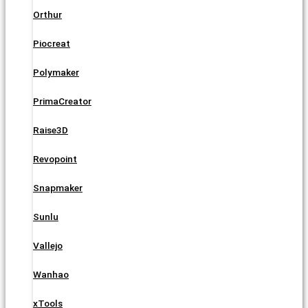
Orthur
Piocreat
Polymaker
PrimaCreator
Raise3D
Revopoint
Snapmaker
Sunlu
Vallejo
Wanhao
xTools