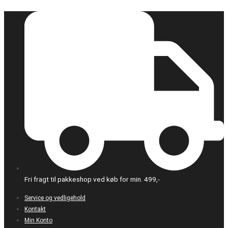
Gå
Bambu
til
Lab
indholdet
-
PLA
Basic
-
Beige-
1.75mm
-
1kg
-
Refill
antal
Fri fragt til pakkeshop ved køb for min. 499,-
Service og vedligehold
Kontakt
Min Konto