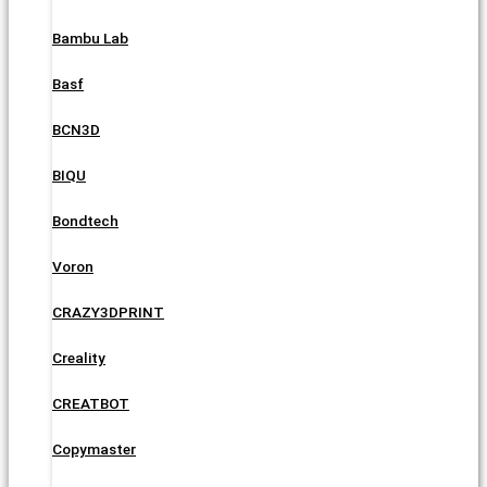
Bambu Lab
Basf
BCN3D
BIQU
Bondtech
Voron
CRAZY3DPRINT
Creality
CREATBOT
Copymaster