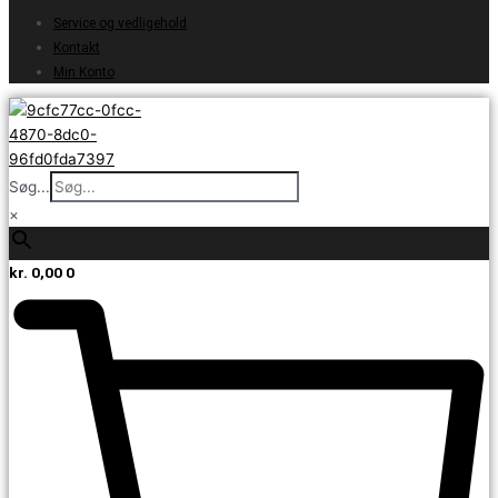
Service og vedligehold
Kontakt
Min Konto
Søg...
×
kr.
0,00
0