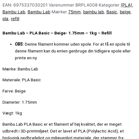
EAN:
6975337030201
Varenummer
BRPLA008
Kategorier
(PLA)
,
Bambu Lab
,
Bambu Lab
Mærker
75mm
,
bambu lab
,
Basic
,
beige
,
pla
,
refill
Bambu Lab – PLA Basic – Beige- 1.75mm – 1kg – Refill
OBS
:
Denne filament kommer uden spole.
For at få en spole til
denne filament kan du enten genbruge din tidligere spole eller
printe en ny.
Mærke: Bambu Lab
Materiale: PLA Basic
Farve: Beige
Diameter: 1.75mm
Vægt: 1kg
Bambu Lab PLA Basic er et filament af høj kvalitet, der er meget
udbredt i 3D-printmiljøet. Det er lavet af PLA (Polylactic Acid), et
biologisk nedbrydeligt og miljøvenligt materiale, der stammer fra