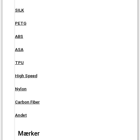
SILK
PETG
ABS
ASA
TPU
High Speed
Nylon
Carbon Fiber
Andet
Mærker