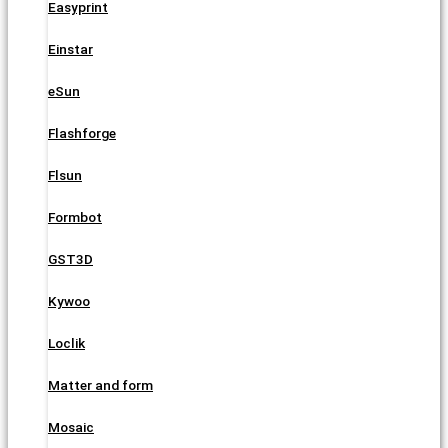
Easyprint
Einstar
eSun
Flashforge
Flsun
Formbot
GST3D
Kywoo
Loclik
Matter and form
Mosaic