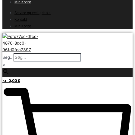
Min Konto
Service og vedligehold
Kontakt
Min Konto
Søg...
×
kr.
0,00
0