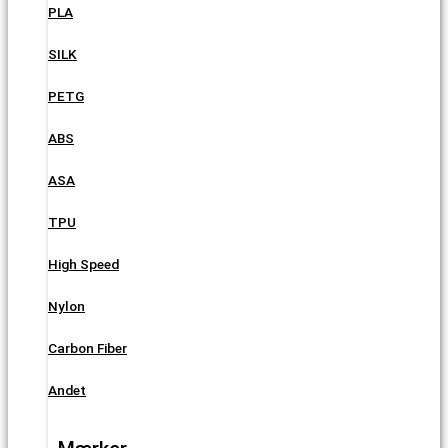
PLA
SILK
PETG
ABS
ASA
TPU
High Speed
Nylon
Carbon Fiber
Andet