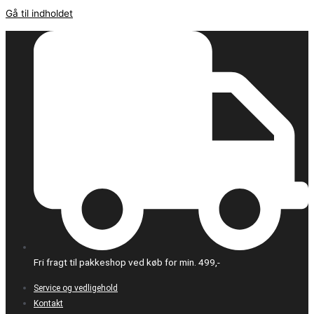
Gå til indholdet
Fri fragt til pakkeshop ved køb for min. 499,-
Service og vedligehold
Kontakt