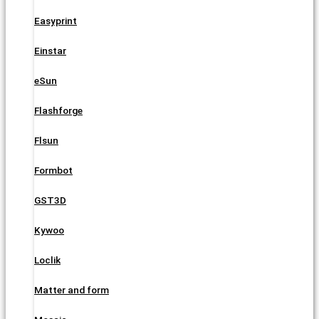
Easyprint
Einstar
eSun
Flashforge
Flsun
Formbot
GST3D
Kywoo
Loclik
Matter and form