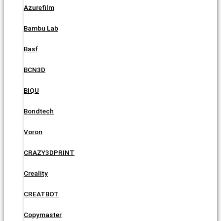
Azurefilm
Bambu Lab
Basf
BCN3D
BIQU
Bondtech
Voron
CRAZY3DPRINT
Creality
CREATBOT
Copymaster