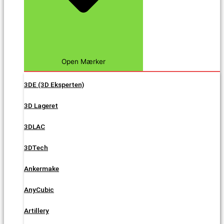
Open Mærker
3DE (3D Eksperten)
3D Lageret
3DLAC
3DTech
Ankermake
AnyCubic
Artillery