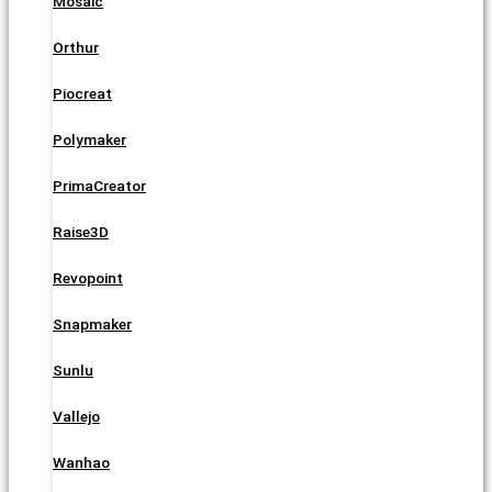
Mosaic
Orthur
Piocreat
Polymaker
PrimaCreator
Raise3D
Revopoint
Snapmaker
Sunlu
Vallejo
Wanhao