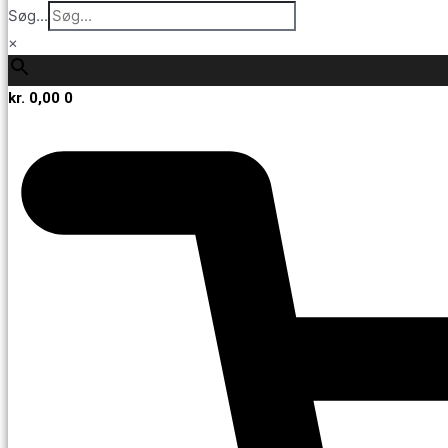
Søg...
×
kr.
0,00
0