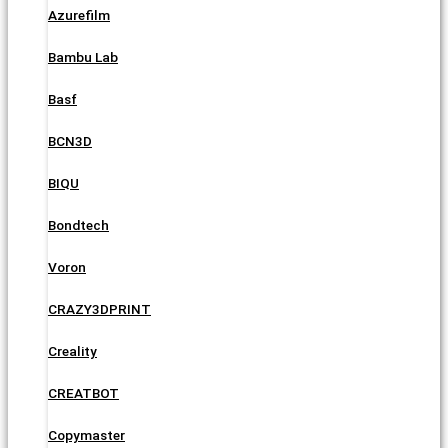
Azurefilm
Bambu Lab
Basf
BCN3D
BIQU
Bondtech
Voron
CRAZY3DPRINT
Creality
CREATBOT
Copymaster