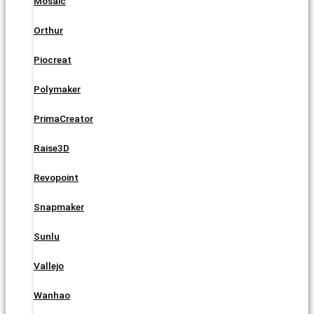
Mosaic
Orthur
Piocreat
Polymaker
PrimaCreator
Raise3D
Revopoint
Snapmaker
Sunlu
Vallejo
Wanhao