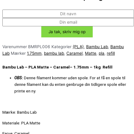
Varenummer
BMRPL006
Kategorier
(PLA)
,
Bambu Lab
,
Bambu
Lab
Mærker
1.75mm
,
bambu lab
,
Caramel
,
Matte
,
pla
,
refill
Bambu Lab –
PLA Matte
–
Caramel
– 1.75mm – 1kg Refill
OBS
:
Denne filament kommer uden spole.
For at få en spole til
denne filament kan du enten genbruge din tidligere spole eller
printe en ny.
Mærke: Bambu Lab
Materiale: PLA Matte
Farve:
Caramel