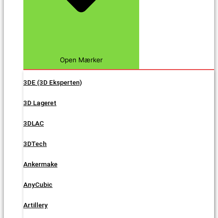
Open Mærker
3DE (3D Eksperten)
3D Lageret
3DLAC
3DTech
Ankermake
AnyCubic
Artillery