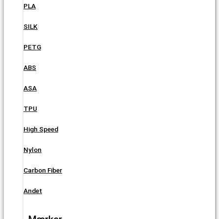
PLA
SILK
PETG
ABS
ASA
TPU
High Speed
Nylon
Carbon Fiber
Andet