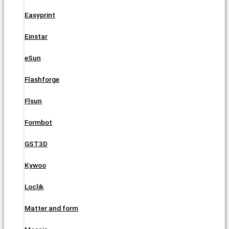
Easyprint
Einstar
eSun
Flashforge
Flsun
Formbot
GST3D
Kywoo
Loclik
Matter and form