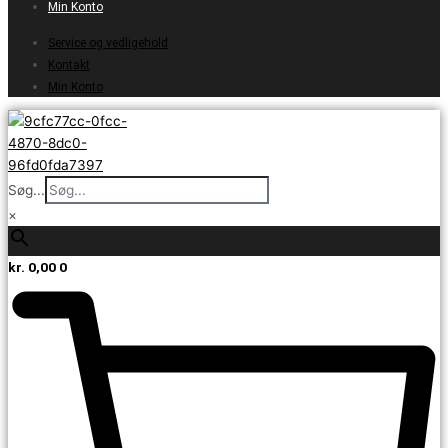
Min Konto
Service og vedligehold
Kontakt
Min Konto
Søg...
×
kr.
0,00
0