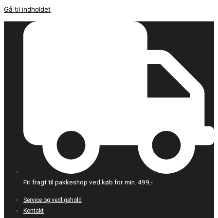
Gå til indholdet
Fri fragt til pakkeshop ved køb for min. 499,-
Service og vedligehold
Kontakt