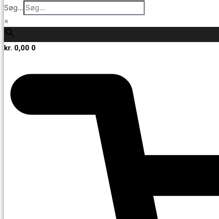
Søg...
×
kr.
0,00
0