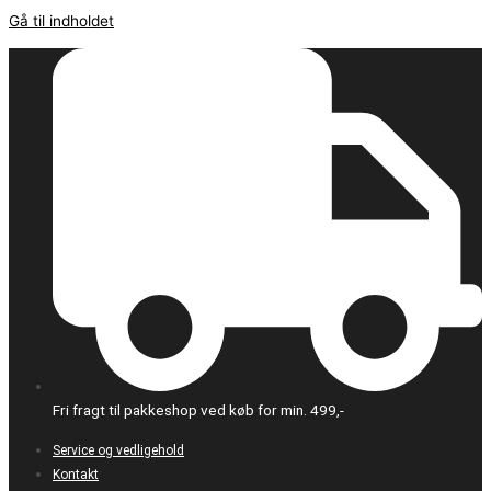
Gå til indholdet
Fri fragt til pakkeshop ved køb for min. 499,-
Service og vedligehold
Kontakt