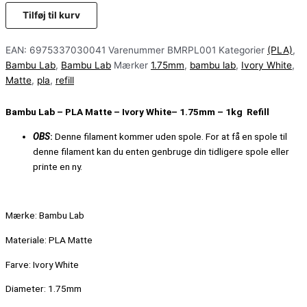
Tilføj til kurv
EAN:
6975337030041
Varenummer
BMRPL001
Kategorier
(PLA)
,
Bambu Lab
,
Bambu Lab
Mærker
1.75mm
,
bambu lab
,
Ivory White
,
Matte
,
pla
,
refill
Bambu Lab –
PLA Matte
–
Ivory White
– 1.75mm – 1kg Refill
OBS
:
Denne filament kommer uden spole.
For at få en spole til
denne filament kan du enten genbruge din tidligere spole eller
printe en ny.
Mærke: Bambu Lab
Materiale: PLA Matte
Farve:
Ivory White
Diameter: 1.75mm