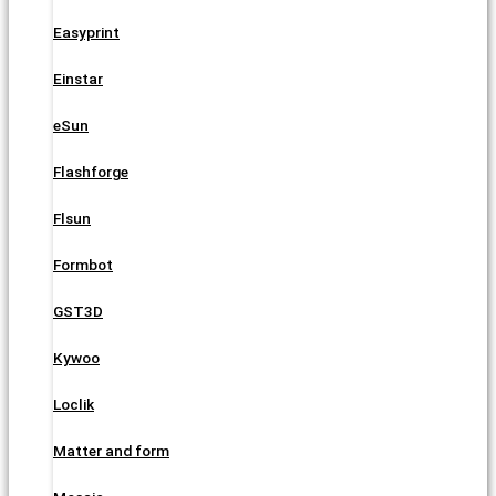
Easyprint
Einstar
eSun
Flashforge
Flsun
Formbot
GST3D
Kywoo
Loclik
Matter and form