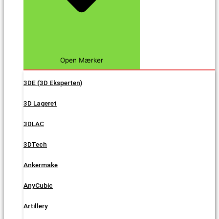
Open Mærker
3DE (3D Eksperten)
3D Lageret
3DLAC
3DTech
Ankermake
AnyCubic
Artillery