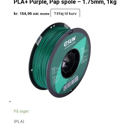
PLA+ Purple, Pap spole – 1.75mm, 1kg
kr.
154,95
Tilføj til kurv
inkl. moms
På lager
(PLA)