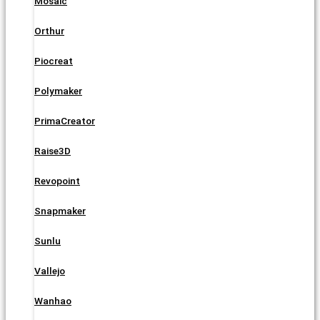
Mosaic
Orthur
Piocreat
Polymaker
PrimaCreator
Raise3D
Revopoint
Snapmaker
Sunlu
Vallejo
Wanhao