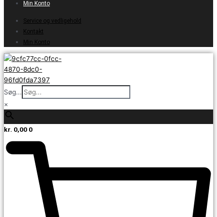
Min Konto
Service og vedligehold
Kontakt
Min Konto
Søg...
×
kr.
0,00
0