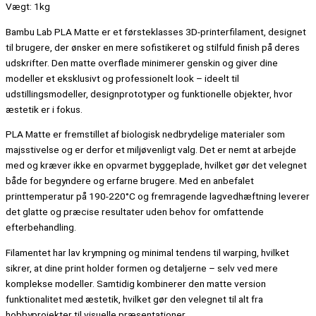
Vægt: 1kg
Bambu Lab PLA Matte er et førsteklasses 3D-printerfilament, designet
til brugere, der ønsker en mere sofistikeret og stilfuld finish på deres
udskrifter. Den matte overflade minimerer genskin og giver dine
modeller et eksklusivt og professionelt look – ideelt til
udstillingsmodeller, designprototyper og funktionelle objekter, hvor
æstetik er i fokus.
PLA Matte er fremstillet af biologisk nedbrydelige materialer som
majsstivelse og er derfor et miljøvenligt valg. Det er nemt at arbejde
med og kræver ikke en opvarmet byggeplade, hvilket gør det velegnet
både for begyndere og erfarne brugere. Med en anbefalet
printtemperatur på 190-220°C og fremragende lagvedhæftning leverer
det glatte og præcise resultater uden behov for omfattende
efterbehandling.
Filamentet har lav krympning og minimal tendens til warping, hvilket
sikrer, at dine print holder formen og detaljerne – selv ved mere
komplekse modeller. Samtidig kombinerer den matte version
funktionalitet med æstetik, hvilket gør den velegnet til alt fra
hobbyprojekter til visuelle præsentationer.