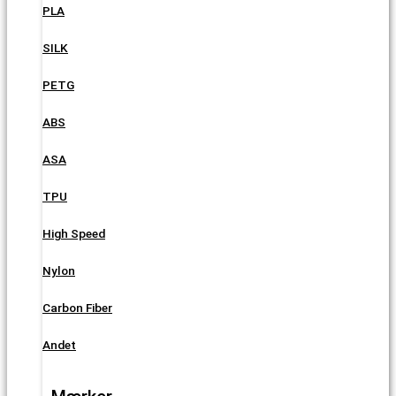
PLA
SILK
PETG
ABS
ASA
TPU
High Speed
Nylon
Carbon Fiber
Andet