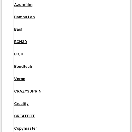
Azurefilm
Bambu Lab
Basf
BCN3D
BIQU
Bondtech
Voron
CRAZY3DPRINT
Creality
CREATBOT
Copymaster