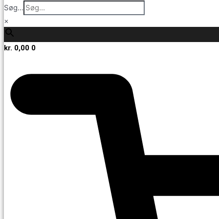
Søg...
×
kr.
0,00
0