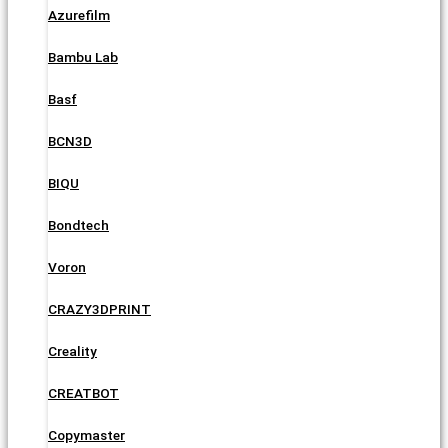
Azurefilm
Bambu Lab
Basf
BCN3D
BIQU
Bondtech
Voron
CRAZY3DPRINT
Creality
CREATBOT
Copymaster