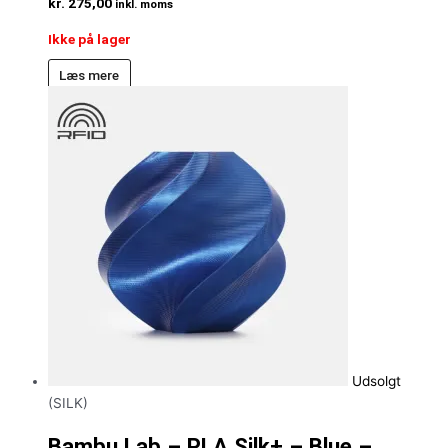
kr.
275,00
inkl. moms
Ikke på lager
Læs mere
Udsolgt
(SILK)
Bambu Lab – PLA Silk+ – Blue –