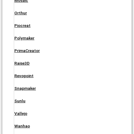
Mosaic
Orthur
Piocreat
Polymaker
PrimaCreator
Raise3D
Revopoint
Snapmaker
Sunlu
Vallejo
Wanhao