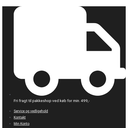
Gå
PLA+
til
SILK
indholdet
Purple
-
1.75mm,
1kg
antal
Fri fragt til pakkeshop ved køb for min. 499,-
Service og vedligehold
Kontakt
Min Konto