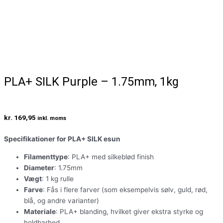
PLA+ SILK Purple – 1.75mm, 1kg
kr.
169,95
inkl. moms
Specifikationer for PLA+ SILK esun
Filamenttype
: PLA+ med silkeblød finish
Diameter
: 1.75mm
Vægt
: 1 kg rulle
Farve
: Fås i flere farver (som eksempelvis sølv, guld, rød,
blå, og andre varianter)
Materiale
: PLA+ blanding, hvilket giver ekstra styrke og
holdbarhed