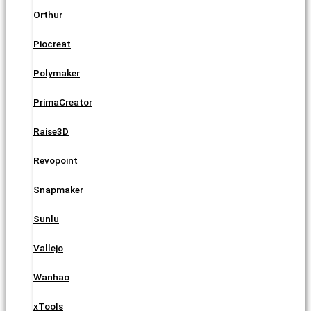
Orthur
Piocreat
Polymaker
PrimaCreator
Raise3D
Revopoint
Snapmaker
Sunlu
Vallejo
Wanhao
xTools