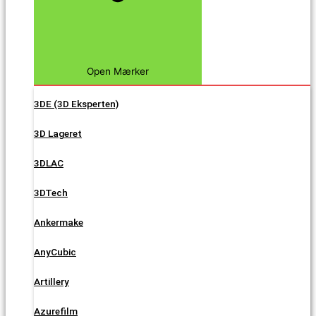
Open Mærker
3DE (3D Eksperten)
3D Lageret
3DLAC
3DTech
Ankermake
AnyCubic
Artillery
Azurefilm