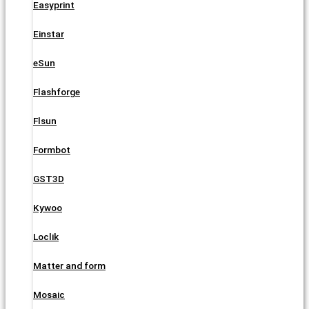
Easyprint
Einstar
eSun
Flashforge
Flsun
Formbot
GST3D
Kywoo
Loclik
Matter and form
Mosaic