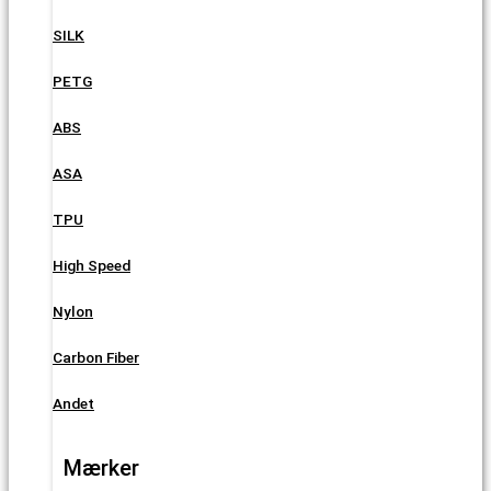
SILK
PETG
ABS
ASA
TPU
High Speed
Nylon
Carbon Fiber
Andet
Mærker