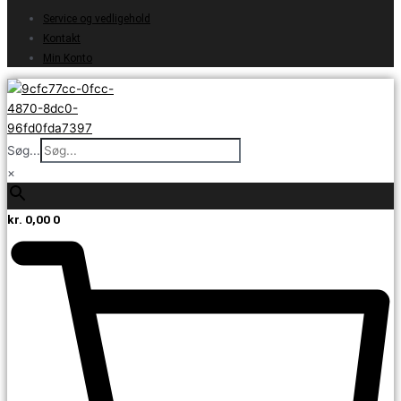
Service og vedligehold
Kontakt
Min Konto
Søg...
×
kr.
0,00
0