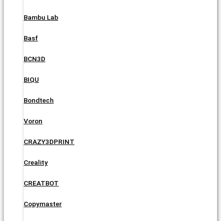
Bambu Lab
Basf
BCN3D
BIQU
Bondtech
Voron
CRAZY3DPRINT
Creality
CREATBOT
Copymaster