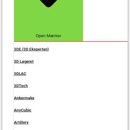
Open Mærker
3DE (3D Eksperten)
3D Lageret
3DLAC
3DTech
Ankermake
AnyCubic
Artillery