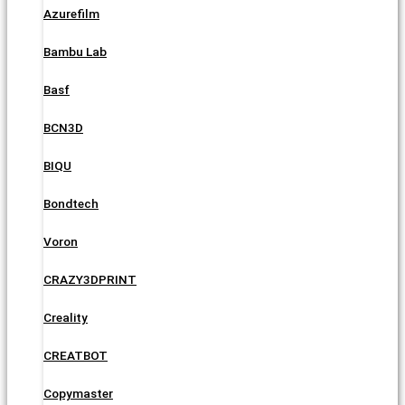
Azurefilm
Bambu Lab
Basf
BCN3D
BIQU
Bondtech
Voron
CRAZY3DPRINT
Creality
CREATBOT
Copymaster