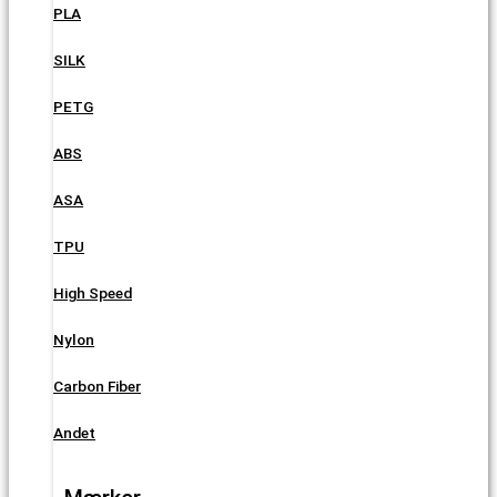
PLA
SILK
PETG
ABS
ASA
TPU
High Speed
Nylon
Carbon Fiber
Andet