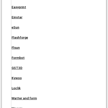
Easyprint
Einstar
eSun
Flashforge
Flsun
Formbot
GST3D
Kywoo
Loclik
Matter and form