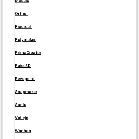
Mosaic
Orthur
Piocreat
Polymaker
PrimaCreator
Raise3D
Revopoint
Snapmaker
Sunlu
Vallejo
Wanhao