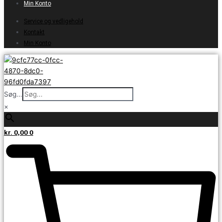
Min Konto
Service og vedligehold
Kontakt
Min Konto
Søg...
×
kr.
0,00
0