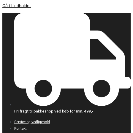
Gå til indholdet
Fri fragt til pakkeshop ved køb for min. 499,-
Service og vedligehold
Kontakt