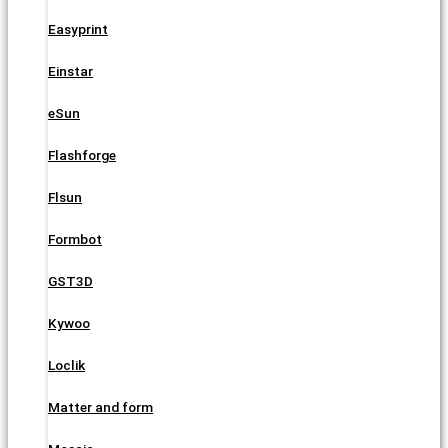
Easyprint
Einstar
eSun
Flashforge
Flsun
Formbot
GST3D
Kywoo
Loclik
Matter and form