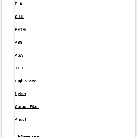
PLA
SILK
PETG
ABS
ASA
TPU
High Speed
Nylon
Carbon Fiber
Andet