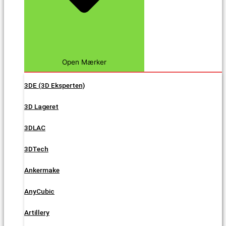
Open Mærker
3DE (3D Eksperten)
3D Lageret
3DLAC
3DTech
Ankermake
AnyCubic
Artillery