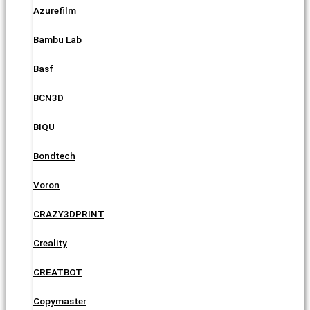
Azurefilm
Bambu Lab
Basf
BCN3D
BIQU
Bondtech
Voron
CRAZY3DPRINT
Creality
CREATBOT
Copymaster