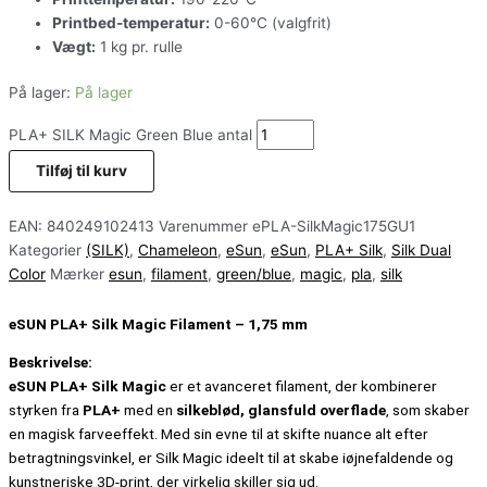
Printbed-temperatur:
0-60°C (valgfrit)
Vægt:
1 kg pr. rulle
På lager:
På lager
PLA+ SILK Magic Green Blue antal
Tilføj til kurv
EAN:
840249102413
Varenummer
ePLA-SilkMagic175GU1
Kategorier
(SILK)
,
Chameleon
,
eSun
,
eSun
,
PLA+ Silk
,
Silk Dual
Color
Mærker
esun
,
filament
,
green/blue
,
magic
,
pla
,
silk
eSUN PLA+ Silk Magic Filament – 1,75 mm
Beskrivelse:
eSUN PLA+ Silk Magic
er et avanceret filament, der kombinerer
styrken fra
PLA+
med en
silkeblød, glansfuld overflade
, som skaber
en magisk farveeffekt. Med sin evne til at skifte nuance alt efter
betragtningsvinkel, er Silk Magic ideelt til at skabe iøjnefaldende og
kunstneriske 3D-print, der virkelig skiller sig ud.