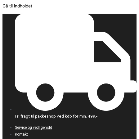
Gå til indholdet
Fri fragt til pakkeshop ved køb for min. 499,-
Service og vedligehold
Kontakt