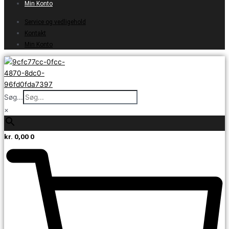
Min Konto
Service og vedligehold
Kontakt
Min Konto
Søg...
×
kr.
0,00
0