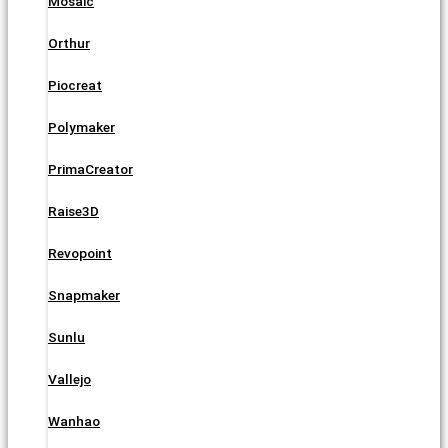
Mosaic
Orthur
Piocreat
Polymaker
PrimaCreator
Raise3D
Revopoint
Snapmaker
Sunlu
Vallejo
Wanhao