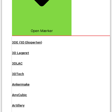
Open Mærker
3DE (3D Eksperten)
3D Lageret
3DLAC
3DTech
Ankermake
AnyCubic
Artillery