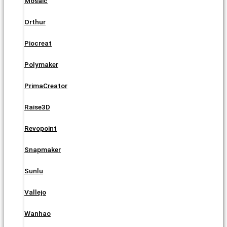
Mosaic
Orthur
Piocreat
Polymaker
PrimaCreator
Raise3D
Revopoint
Snapmaker
Sunlu
Vallejo
Wanhao