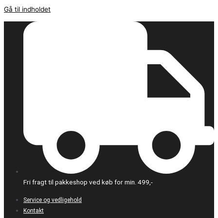
Gå til indholdet
Fri fragt til pakkeshop ved køb for min. 499,-
Service og vedligehold
Kontakt