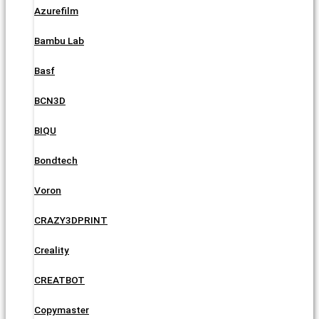
Azurefilm
Bambu Lab
Basf
BCN3D
BIQU
Bondtech
Voron
CRAZY3DPRINT
Creality
CREATBOT
Copymaster