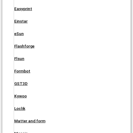
Easyprint
Einstar
eSun
Flashforge
Flsun
Formbot
GST3D
Kywoo
Loclik
Matter and form