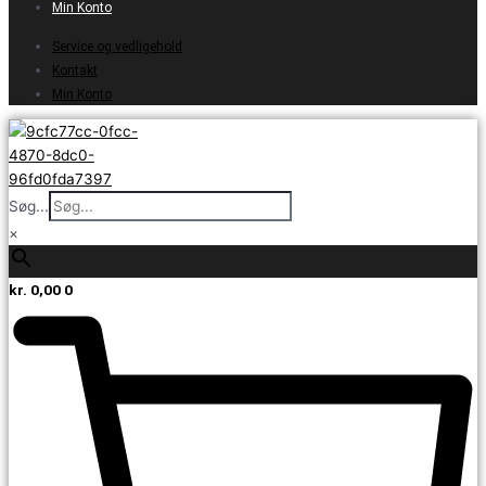
Min Konto
Service og vedligehold
Kontakt
Min Konto
Søg...
×
kr.
0,00
0