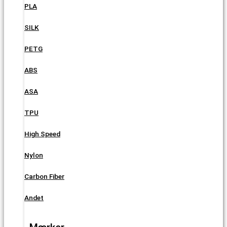
PLA
SILK
PETG
ABS
ASA
TPU
High Speed
Nylon
Carbon Fiber
Andet